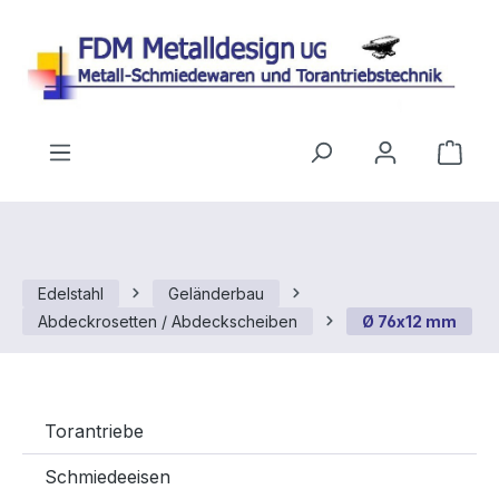
Zum Hauptinhalt springen
Ware
Edelstahl
Geländerbau
Abdeckrosetten / Abdeckscheiben
Ø 76x12 mm
Torantriebe
Schmiedeeisen