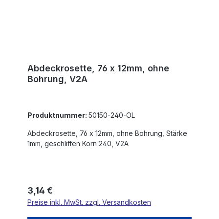
Abdeckrosette, 76 x 12mm, ohne
Bohrung, V2A
Produktnummer:
50150-240-OL
Abdeckrosette, 76 x 12mm, ohne Bohrung, Stärke
1mm, geschliffen Korn 240, V2A
Regulärer Preis:
3,14 €
Preise inkl. MwSt. zzgl. Versandkosten