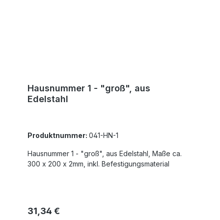
Hausnummer 1 - "groß", aus
Edelstahl
Produktnummer:
041-HN-1
Hausnummer 1 - "groß", aus Edelstahl, Maße ca.
300 x 200 x 2mm, inkl. Befestigungsmaterial
Regulärer Preis:
31,34 €