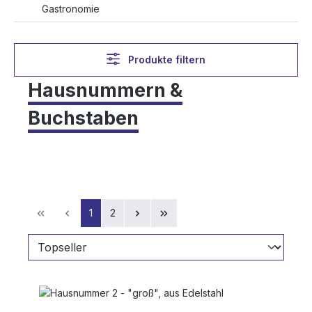
Gastronomie
Produkte filtern
Hausnummern &
Buchstaben
Seite
Seite
1
2