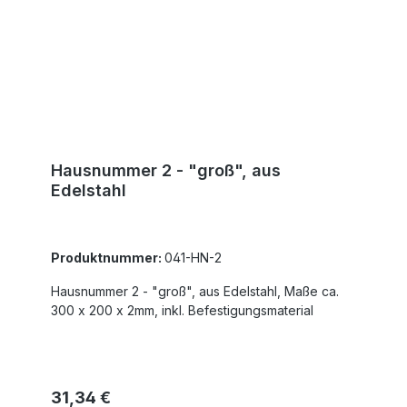
Hausnummer 2 - "groß", aus
Edelstahl
Produktnummer:
041-HN-2
Hausnummer 2 - "groß", aus Edelstahl, Maße ca.
300 x 200 x 2mm, inkl. Befestigungsmaterial
Regulärer Preis:
31,34 €