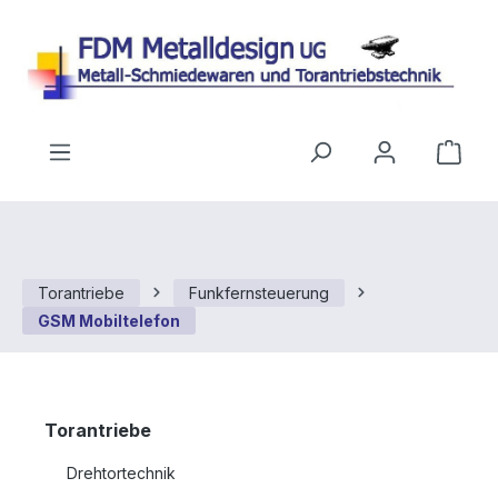
Zum Hauptinhalt springen
Ware
Torantriebe
Funkfernsteuerung
GSM Mobiltelefon
Torantriebe
Drehtortechnik