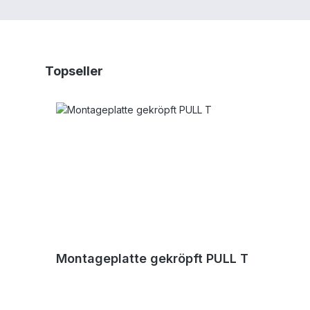
Produktgalerie überspringen
Topseller
Montageplatte gekröpft PULL T