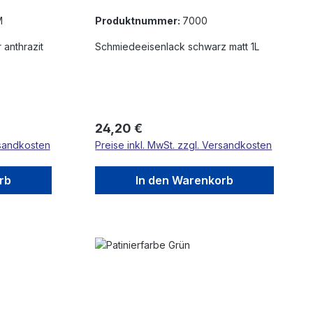
M
Produktnummer:
7000
anthrazit
Schmiedeeisenlack schwarz matt 1L
Regulärer Preis:
24,20 €
rsandkosten
Preise inkl. MwSt. zzgl. Versandkosten
rb
In den Warenkorb