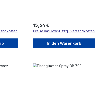
Regulärer Preis:
15,64 €
rsandkosten
Preise inkl. MwSt. zzgl. Versandkosten
rb
In den Warenkorb