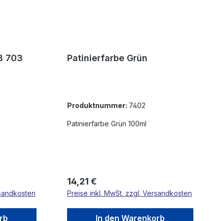
B 703
Patinierfarbe Grün
Produktnummer:
7402
3
Patinierfarbe Grün 100ml
Regulärer Preis:
14,21 €
rsandkosten
Preise inkl. MwSt. zzgl. Versandkosten
rb
In den Warenkorb