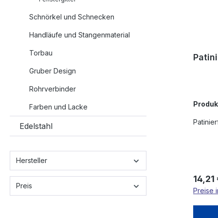
Schnörkel und Schnecken
Handläufe und Stangenmaterial
Torbau
Patin
Gruber Design
Rohrverbinder
Produ
Farben und Lacke
Patinie
Edelstahl
Hersteller
Regulä
14,21
Preis
Preise 