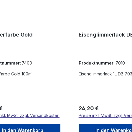
ierfarbe Gold
Eisenglimmerlack D
ktnummer:
7400
Produktnummer:
7010
rfarbe Gold 100ml
Eisenglimmerlack 1L DB 70
rer Preis:
Regulärer Preis:
 €
24,20 €
inkl. MwSt. zzgl. Versandkosten
Preise inkl. MwSt. zzgl. Ve
In den Warenkorb
In den Warenko