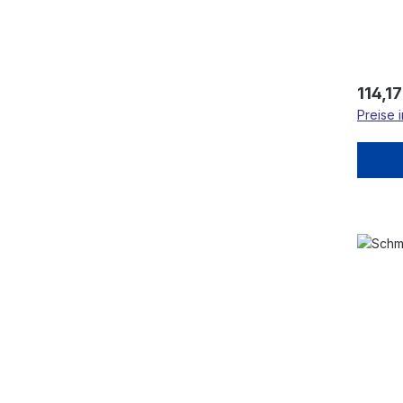
Regulä
114,17
Preise 