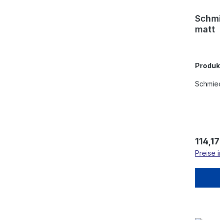
Schmi
matt
Produ
Schmied
Regulä
114,17
Preise 