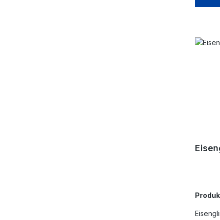
Eisen
Produ
Eisengl