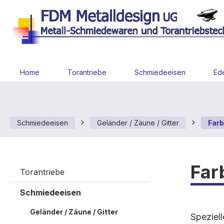
 Hauptinhalt springen
Zur Suche springen
Zur Hauptnavigation springen
Home
Torantriebe
Schmiedeeisen
Ede
Schmiedeeisen
Geländer / Zäune / Gitter
Farb
Far
Torantriebe
Schmiedeeisen
Geländer / Zäune / Gitter
Speziel