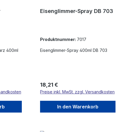
y
Eisenglimmer-Spray DB 703
Produktnummer:
7017
arz 400ml
Eisenglimmer-Spray 400ml DB 703
Regulärer Preis:
18,21 €
rsandkosten
Preise inkl. MwSt. zzgl. Versandkosten
rb
In den Warenkorb