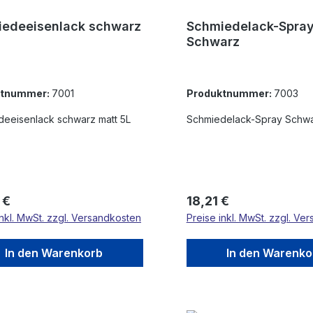
edeeisenlack schwarz
Schmiedelack-Spra
Schwarz
ktnummer:
7001
Produktnummer:
7003
eeisenlack schwarz matt 5L
Schmiedelack-Spray Schw
rer Preis:
Regulärer Preis:
 €
18,21 €
inkl. MwSt. zzgl. Versandkosten
Preise inkl. MwSt. zzgl. Ve
In den Warenkorb
In den Warenko