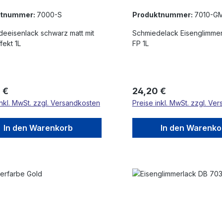
ktnummer:
7000-S
Produktnummer:
7010-G
eeisenlack schwarz matt mit
Schmiedelack Eisenglimmer 
fekt 1L
FP 1L
rer Preis:
Regulärer Preis:
 €
24,20 €
inkl. MwSt. zzgl. Versandkosten
Preise inkl. MwSt. zzgl. Ve
In den Warenkorb
In den Warenko