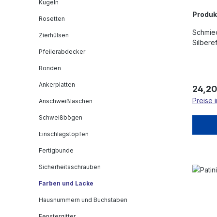
Kugeln
Produ
Rosetten
Schmied
Zierhülsen
Silberef
Pfeilerabdecker
Ronden
Ankerplatten
Regulä
24,20
Preise 
Anschweißlaschen
Schweißbögen
Einschlagstopfen
Fertigbunde
Sicherheitsschrauben
Farben und Lacke
Hausnummern und Buchstaben
Fenstergitter