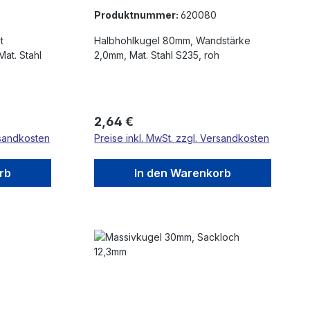
Produktnummer:
620080
Halbhohlkugel 80mm, Wandstärke
at. Stahl
2,0mm, Mat. Stahl S235, roh
Regulärer Preis:
2,64 €
rsandkosten
Preise inkl. MwSt. zzgl. Versandkosten
rb
In den Warenkorb