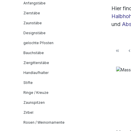
Anfangstäbe
Hier fi
Zierstäbe
Halbhoh
Zaunstäbe
und
Abs
Designstäbe
gelochte Pfosten
Bauchstäbe
Ziergitterstäbe
Handlaufhalter
Stifte
Ringe / Kreuze
Zaunspitzen
Zirbel
Rosen / Weinornamente