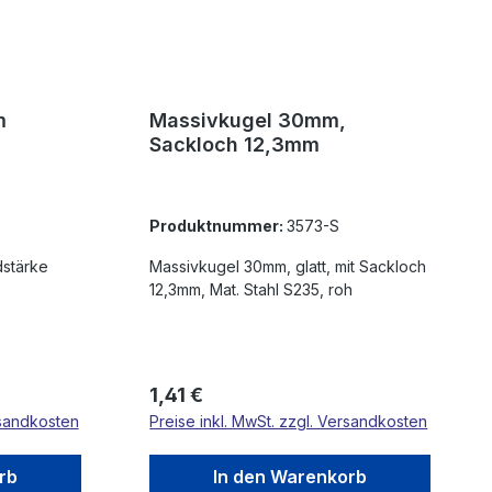
m
Massivkugel 30mm,
Sackloch 12,3mm
Produktnummer:
3573-S
Massivkugel 30mm, glatt, mit Sackloch
12,3mm, Mat. Stahl S235, roh
Regulärer Preis:
1,41 €
rsandkosten
Preise inkl. MwSt. zzgl. Versandkosten
rb
In den Warenkorb