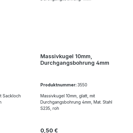
Massivkugel 10mm,
Durchgangsbohrung 4mm
Produktnummer:
3550
Massivkugel 10mm, glatt, mit
h
Durchgangsbohrung 4mm, Mat. Stahl
S235, roh
Regulärer Preis:
0,50 €