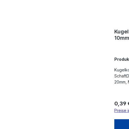
Kugel
10m
Produ
Kugelkopfbo
SchaftDurc
20mm, M
Regulä
0,39 
Preise 