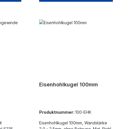
Eisenhohlkugel 100mm
Produktnummer:
100-EHK
Eisenhohlkugel 100mm, Wandstärke
l S235,
2,0 - 2,5mm, ohne Bohrung, Mat. Stahl