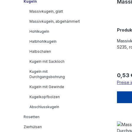
Mass
Kugeln
Massivkugeln, glatt
Massivkugeln, abgehämmert
Produ
Hohlkugeln
Massivk
Halbhohlkugeln
S235, r
Halbschalen
Kugeln mit Sackloch
Kugeln mit
Regulä
0,53 
Durchgangsbohrung
Preise 
Kugeln mit Gewinde
Kugelkopfbolzen
Abschlusskugeln
Rosetten
Zierhülsen