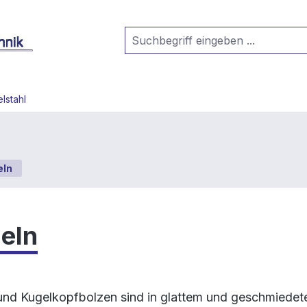
lstahl
eln
eln
und Kugelkopfbolzen sind in glattem und geschmiedetem