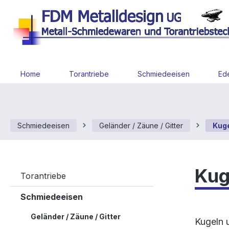
 Hauptinhalt springen
Zur Suche springen
Zur Hauptnavigation springen
Home
Torantriebe
Schmiedeeisen
Ede
Schmiedeeisen
Geländer / Zäune / Gitter
Kug
Kug
Torantriebe
Schmiedeeisen
Geländer / Zäune / Gitter
Kugeln 