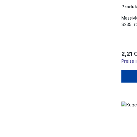
Produ
Massivk
S235, r
Regulä
2,21 
Preise 