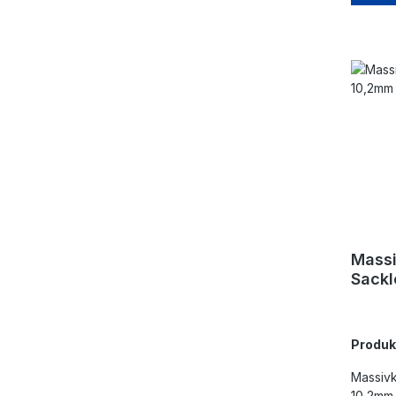
Mass
Sack
Produ
Massivkugel 20
10,2mm,