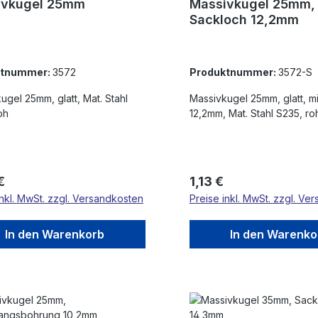
ivkugel 25mm
Massivkugel 25mm,
Sackloch 12,2mm
ktnummer:
3572
Produktnummer:
3572-S
ugel 25mm, glatt, Mat. Stahl
Massivkugel 25mm, glatt, mit Sackloch
oh
12,2mm, Mat. Stahl S235, ro
rer Preis:
Regulärer Preis:
€
1,13 €
inkl. MwSt. zzgl. Versandkosten
Preise inkl. MwSt. zzgl. Ve
In den Warenkorb
In den Warenko