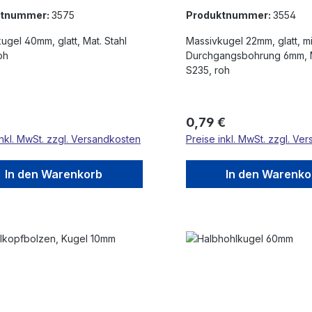
ktnummer:
3575
Produktnummer:
3554
ugel 40mm, glatt, Mat. Stahl
Massivkugel 22mm, glatt, mit
oh
Durchgangsbohrung 6mm, M
S235, roh
rer Preis:
Regulärer Preis:
€
0,79 €
inkl. MwSt. zzgl. Versandkosten
Preise inkl. MwSt. zzgl. Ve
In den Warenkorb
In den Warenko