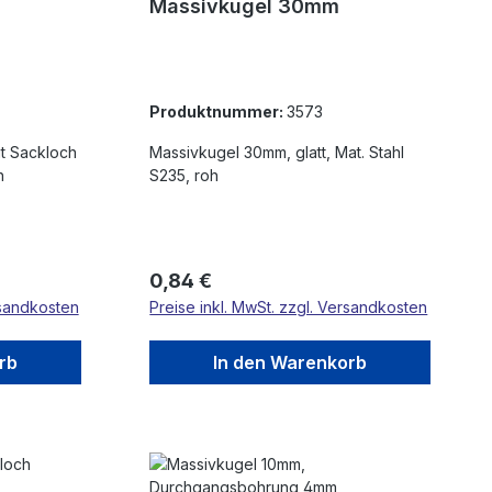
Massivkugel 30mm
Produktnummer:
3573
Massivkugel 30mm, glatt, Mat. Stahl
h
S235, roh
Regulärer Preis:
0,84 €
rsandkosten
Preise inkl. MwSt. zzgl. Versandkosten
rb
In den Warenkorb