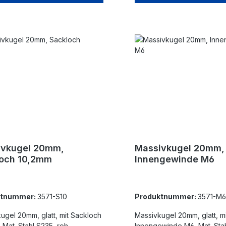
ivkugel 20mm,
Massivkugel 20mm,
loch 10,2mm
Innengewinde M6
ktnummer:
3571-S10
Produktnummer:
3571-M6
mm, glatt, mit Sackloch
Massivkugel 20mm, glatt, mit
 Mat. Stahl S235, roh
Innengewinde M6, Mat. Stah