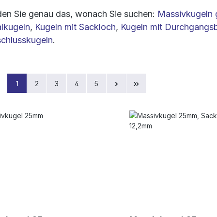
nden Sie genau das, wonach Sie suchen:
Massivkugeln g
lkugeln
,
Kugeln mit Sackloch
,
Kugeln mit Durchgangs
chlusskugeln
.
Seite
Seite
Seite
Seite
Seite
1
2
3
4
5