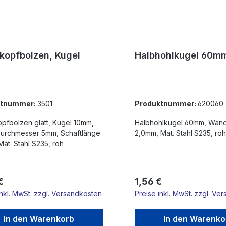
kopfbolzen, Kugel
Halbhohlkugel 60m
m
ktnummer:
3501
Produktnummer:
620060
lzen glatt, Kugel 10mm,
Halbhohlkugel 60mm, Wandstärke
hmesser 5mm, Schaftlänge
2,0mm, Mat. Stahl S235, roh
at. Stahl S235, roh
rer Preis:
Regulärer Preis:
€
1,56 €
inkl. MwSt. zzgl. Versandkosten
Preise inkl. MwSt. zzgl. Ve
In den Warenkorb
In den Warenko