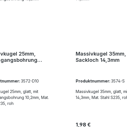
ivkugel 25mm,
Massivkugel 35mm,
hgangsbohrung
Sackloch 14,3mm
mm
ktnummer:
3572-D10
Produktnummer:
3574-S
l 25mm, glatt, mit
Massivkugel 35mm, glatt, mit Sackloch
angsbohrung 10,2mm, Mat.
14,3mm, Mat. Stahl S235, ro
235, roh
rer Preis:
Regulärer Preis:
1,98 €