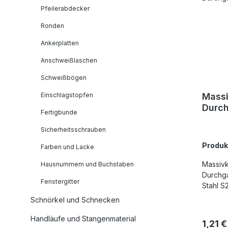
Pfeilerabdecker
Ronden
Ankerplatten
Anschweißlaschen
Schweißbögen
Einschlagstopfen
Mass
Durc
Fertigbunde
10,2
Sicherheitsschrauben
Produ
Farben und Lacke
Massivkuge
Hausnummern und Buchstaben
Durchg
Fenstergitter
Stahl S
Schnörkel und Schnecken
Handläufe und Stangenmaterial
Regulä
1,21 €