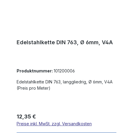
Edelstahlkette DIN 763, Ø 6mm, V4A
Produktnummer:
101200006
Edelstahlkette DIN 763, langgliedrig, Ø 6mm, V4A
(Preis pro Meter)
Regulärer Preis:
12,35 €
Preise inkl. MwSt. zzgl. Versandkosten