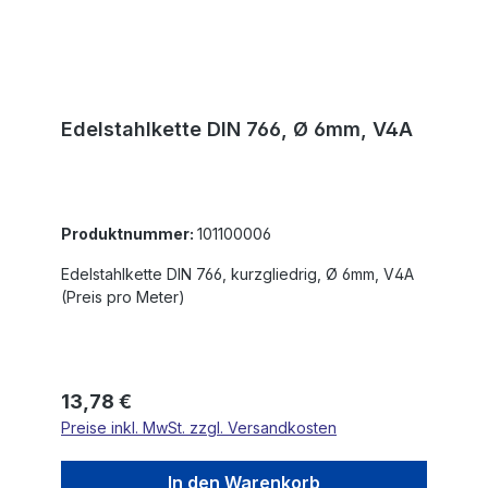
Edelstahlkette DIN 766, Ø 6mm, V4A
Produktnummer:
101100006
Edelstahlkette DIN 766, kurzgliedrig, Ø 6mm, V4A
(Preis pro Meter)
Regulärer Preis:
13,78 €
Preise inkl. MwSt. zzgl. Versandkosten
In den Warenkorb