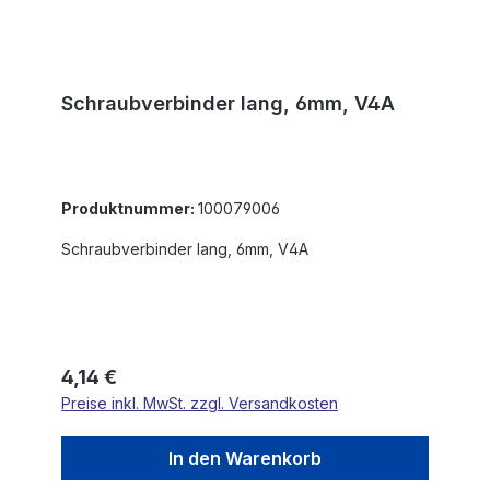
Schraubverbinder lang, 6mm, V4A
Produktnummer:
100079006
Schraubverbinder lang, 6mm, V4A
Regulärer Preis:
4,14 €
Preise inkl. MwSt. zzgl. Versandkosten
In den Warenkorb