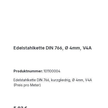
Edelstahlkette DIN 766, Ø 4mm, V4A
Produktnummer:
101100004
Edelstahlkette DIN 766, kurzgliedrig, Ø 4mm, V4A
(Preis pro Meter)
Regulärer Preis: