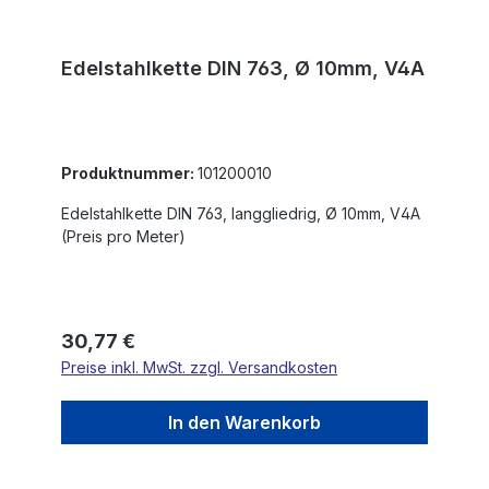
Edelstahlkette DIN 763, Ø 10mm, V4A
Produktnummer:
101200010
Edelstahlkette DIN 763, langgliedrig, Ø 10mm, V4A
(Preis pro Meter)
Regulärer Preis:
30,77 €
Preise inkl. MwSt. zzgl. Versandkosten
In den Warenkorb