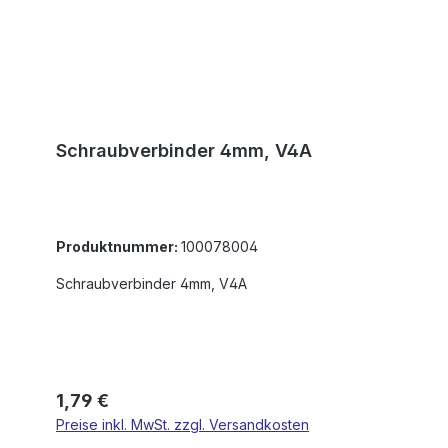
Schraubverbinder 4mm, V4A
Produktnummer:
100078004
Schraubverbinder 4mm, V4A
Regulärer Preis:
1,79 €
Preise inkl. MwSt. zzgl. Versandkosten