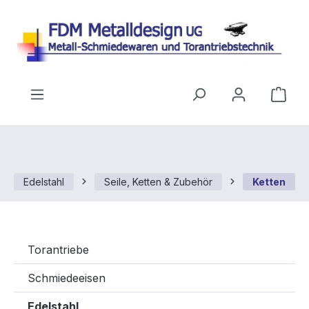
Zum Hauptinhalt springen
Ware
Edelstahl
Seile, Ketten & Zubehör
Ketten
Torantriebe
Schmiedeeisen
Edelstahl