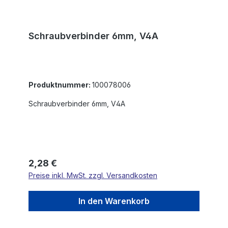
Schraubverbinder 6mm, V4A
Produktnummer:
100078006
Schraubverbinder 6mm, V4A
Regulärer Preis:
2,28 €
Preise inkl. MwSt. zzgl. Versandkosten
In den Warenkorb