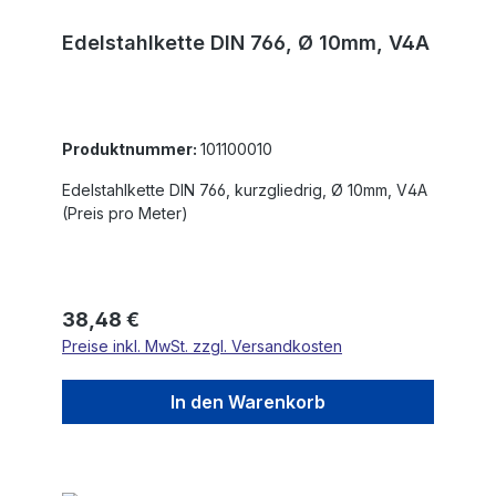
Edelstahlkette DIN 766, Ø 10mm, V4A
Produktnummer:
101100010
Edelstahlkette DIN 766, kurzgliedrig, Ø 10mm, V4A
(Preis pro Meter)
Regulärer Preis:
38,48 €
Preise inkl. MwSt. zzgl. Versandkosten
In den Warenkorb