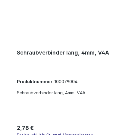
Schraubverbinder lang, 4mm, V4A
Produktnummer:
100079004
Schraubverbinder lang, 4mm, V4A
Regulärer Preis:
2,78 €