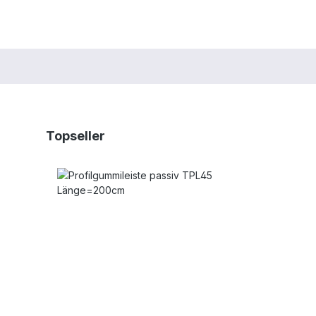
Produktgalerie überspringen
Topseller