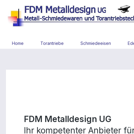
 Hauptinhalt springen
Zur Suche springen
Zur Hauptnavigation springen
Home
Torantriebe
Schmiedeeisen
Ede
FDM Metalldesign UG
Ihr kompetenter Anbieter f