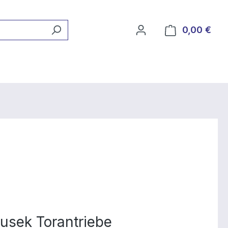
0,00 €
Ware
ousek Torantriebe