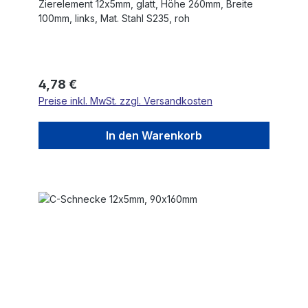
Zierelement 12x5mm, glatt, Höhe 260mm, Breite
100mm, links, Mat. Stahl S235, roh
Regulärer Preis:
4,78 €
Preise inkl. MwSt. zzgl. Versandkosten
In den Warenkorb