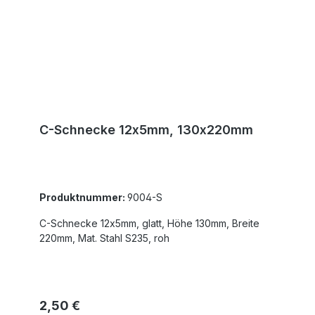
C-Schnecke 12x5mm, 130x220mm
Produktnummer:
9004-S
C-Schnecke 12x5mm, glatt, Höhe 130mm, Breite
220mm, Mat. Stahl S235, roh
Regulärer Preis:
2,50 €