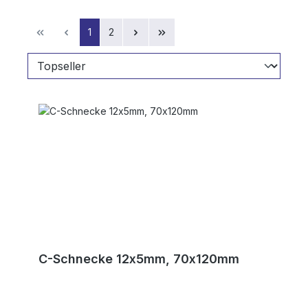
Seite
Seite
1
2
C-Schnecke 12x5mm, 70x120mm