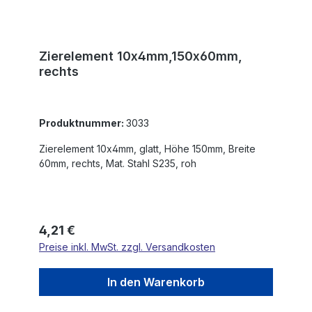
Zierelement 10x4mm,150x60mm,
rechts
Produktnummer:
3033
Zierelement 10x4mm, glatt, Höhe 150mm, Breite
60mm, rechts, Mat. Stahl S235, roh
Regulärer Preis:
4,21 €
Preise inkl. MwSt. zzgl. Versandkosten
In den Warenkorb