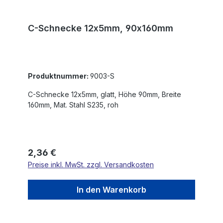
C-Schnecke 12x5mm, 90x160mm
Produktnummer:
9003-S
C-Schnecke 12x5mm, glatt, Höhe 90mm, Breite
160mm, Mat. Stahl S235, roh
Regulärer Preis:
2,36 €
Preise inkl. MwSt. zzgl. Versandkosten
In den Warenkorb