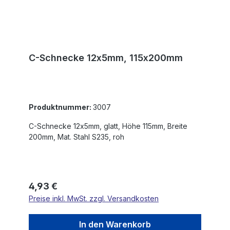
C-Schnecke 12x5mm, 115x200mm
Produktnummer:
3007
C-Schnecke 12x5mm, glatt, Höhe 115mm, Breite
200mm, Mat. Stahl S235, roh
Regulärer Preis:
4,93 €
Preise inkl. MwSt. zzgl. Versandkosten
In den Warenkorb