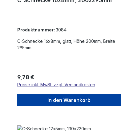
C-Schnecke 16x8mm, 200x295mm
Produktnummer:
3084
C-Schnecke 16x8mm, glatt, Höhe 200mm, Breite
295mm
Regulärer Preis:
9,78 €
Preise inkl. MwSt. zzgl. Versandkosten
In den Warenkorb