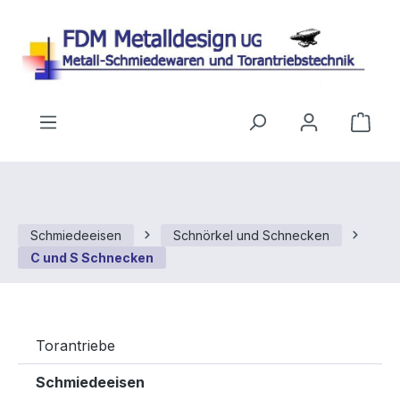
Zum Hauptinhalt springen
Ware
Schmiedeeisen
Schnörkel und Schnecken
C und S Schnecken
Torantriebe
Schmiedeeisen