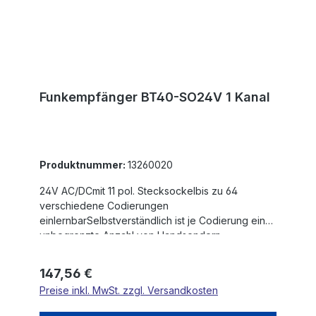
Funkempfänger BT40-SO24V 1 Kanal
Produktnummer:
13260020
24V AC/DCmit 11 pol. Stecksockelbis zu 64
verschiedene Codierungen
einlernbarSelbstverständlich ist je Codierung eine
unbegrenzte Anzahl von Handsendern
möglichFrequenz 40MHzin selbstlernender
Technik ausgeführt, d.h. der codierte Handsender
Regulärer Preis:
147,56 €
wird in den Empfänger eingelernt.
Preise inkl. MwSt. zzgl. Versandkosten