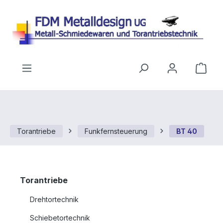
Zum Hauptinhalt springen
Ware
Torantriebe
Funkfernsteuerung
BT 40
Torantriebe
Drehtortechnik
Schiebetortechnik