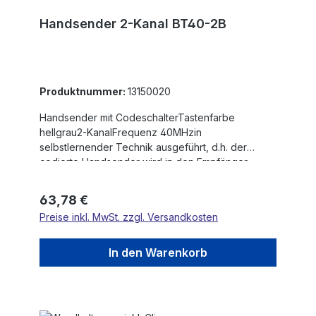
Handsender 2-Kanal BT40-2B
Produktnummer:
13150020
Handsender mit CodeschalterTastenfarbe
hellgrau2-KanalFrequenz 40MHzin
selbstlernender Technik ausgeführt, d.h. der
codierte Handsender wird in den Empfänger
eingelernt
Regulärer Preis:
63,78 €
Preise inkl. MwSt. zzgl. Versandkosten
In den Warenkorb