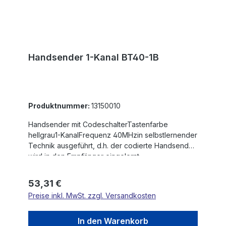
Handsender 1-Kanal BT40-1B
Produktnummer:
13150010
Handsender mit CodeschalterTastenfarbe
hellgrau1-KanalFrequenz 40MHzin selbstlernender
Technik ausgeführt, d.h. der codierte Handsender
wird in den Empfänger eingelernt
Regulärer Preis:
53,31 €
Preise inkl. MwSt. zzgl. Versandkosten
In den Warenkorb