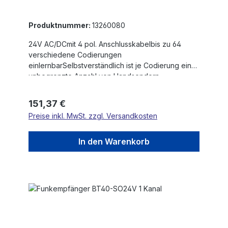
Produktnummer:
13260080
24V AC/DCmit 4 pol. Anschlusskabelbis zu 64
verschiedene Codierungen
einlernbarSelbstverständlich ist je Codierung eine
unbegrenzte Anzahl von Handsendern
möglichFrequenz 40MHzin selbstlernender
Technik ausgeführt, d.h. der codierte Handsender
Regulärer Preis:
151,37 €
wird in den Empfänger eingelernt.
Preise inkl. MwSt. zzgl. Versandkosten
In den Warenkorb