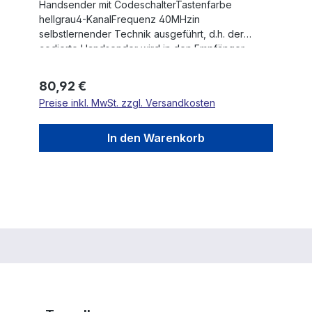
Handsender mit CodeschalterTastenfarbe
hellgrau4-KanalFrequenz 40MHzin
selbstlernender Technik ausgeführt, d.h. der
codierte Handsender wird in den Empfänger
eingelernt
Regulärer Preis:
80,92 €
Preise inkl. MwSt. zzgl. Versandkosten
In den Warenkorb
Produktgalerie überspringen