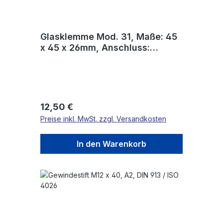
Glasklemme Mod. 31, Maße: 45
x 45 x 26mm, Anschluss:
gerade, mit AbZ
Regulärer Preis:
12,50 €
Preise inkl. MwSt. zzgl. Versandkosten
In den Warenkorb