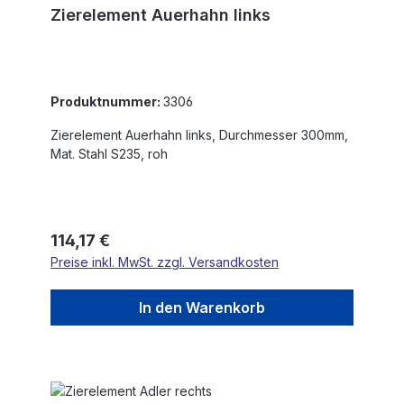
Zierelement Auerhahn links
Produktnummer:
3306
Zierelement Auerhahn links, Durchmesser 300mm,
Mat. Stahl S235, roh
Regulärer Preis:
114,17 €
Preise inkl. MwSt. zzgl. Versandkosten
In den Warenkorb