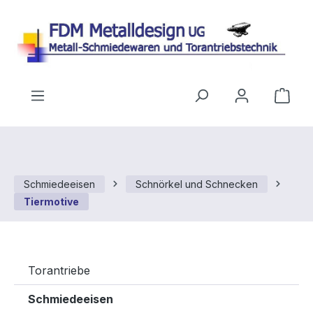
Zum Hauptinhalt springen
Ware
Schmiedeeisen
Schnörkel und Schnecken
Tiermotive
Torantriebe
Schmiedeeisen