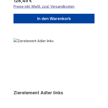
Regulärer Preis:
128,45 €
Preise inkl. MwSt. zzgl. Versandkosten
In den Warenkorb
Zierelement Adler links