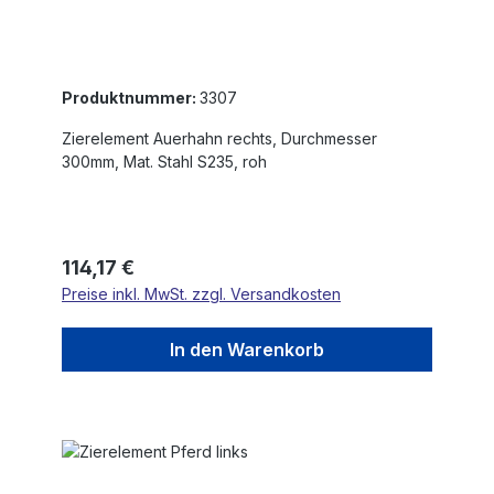
Produktnummer:
3307
Zierelement Auerhahn rechts, Durchmesser
300mm, Mat. Stahl S235, roh
Regulärer Preis:
114,17 €
Preise inkl. MwSt. zzgl. Versandkosten
In den Warenkorb