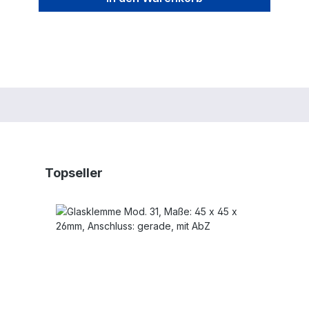
Produktgalerie überspringen
Topseller