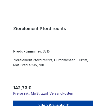
Zierelement Pferd rechts
Produktnummer:
3316
Zierelement Pferd rechts, Durchmesser 300mm,
Mat. Stahl S235, roh
Regulärer Preis:
142,73 €
Preise inkl. MwSt. zzgl. Versandkosten
In den Warenkorb