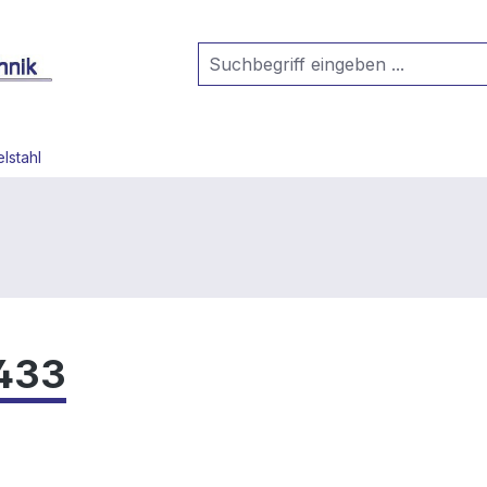
lstahl
433