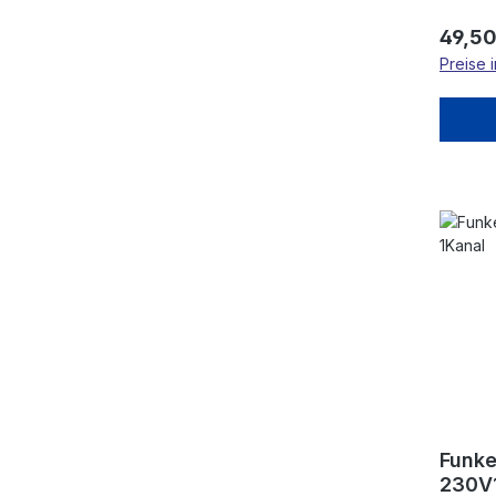
Code: m
neuer 
Regulä
49,50
Sender 
Preise 
Kombina
Reichwe
Handse
Funkem
Funk