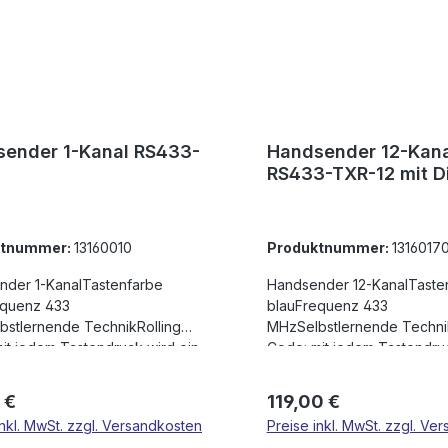
ender 1-Kanal RS433-
Handsender 12-Kana
1
RS433-TXR-12 mit D
ktnummer:
13160010
Produktnummer:
1316017
nder 1-KanalTastenfarbe
Handsender 12-KanalTaste
equenz 433
blauFrequenz 433
stlernende TechnikRolling
MHzSelbstlernende Technik
it jedem Tastendruck wird ein
Code: mit jedem Tastendruc
Code ausgesendet, jeder
neuer Code ausgesendet, 
ist ein EinzelstückIn
Sender ist ein EinzelstückIn
rer Preis:
Regulärer Preis:
 €
119,00 €
tion mit Antenne bis zu 200m
Kombination mit Antenne b
inkl. MwSt. zzgl. Versandkosten
Preise inkl. MwSt. zzgl. Ve
iteBis 85 verschiedene
ReichweiteBis 85 verschie