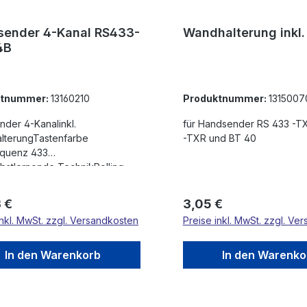
ender 4-Kanal RS433-
Wandhalterung inkl. 
4B
ktnummer:
13160210
Produktnummer:
1315007
der 4-Kanalinkl.
für Handsender RS 433 -T
lterungTastenfarbe
-TXR und BT 40
equenz 433
stlernende TechnikRolling
it jedem Tastendruck wird ein
Code ausgesendet, jeder
rer Preis:
Regulärer Preis:
 €
3,05 €
ist ein EinzelstückIn
inkl. MwSt. zzgl. Versandkosten
Preise inkl. MwSt. zzgl. Ve
tion mit Antenne bis zu 200m
iteBis 85 verschiedene
nder können in die
In den Warenkorb
In den Warenko
pfänger eingelernt werden.