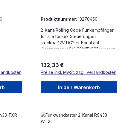
0
Produktnummer:
13270450
2-KanalRolling Code Funkempfänger
für alle tousek Steuerungen
steckbar12V DC2ter Kanal auf
Klemmemax. 48V, 28WIP 00Frequenz
433 MHzSelbstlernende
TechnikRolling Code: mit jedem
Regulärer Preis:
132,33 €
Tastendruck wird ein neuer Code
rsandkosten
Preise inkl. MwSt. zzgl. Versandkosten
ausgesendet, jeder Sender ist ein
EinzelstückIn Kombination mit einer
Antenne bis zu 200m ReichweiteBis
rb
In den Warenkorb
85 verschiedene Handsender können
in die Funkempfänger eingelernt
werden.