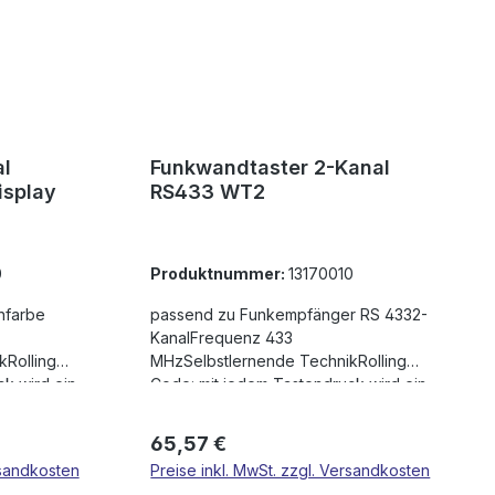
l
Funkwandtaster 2-Kanal
isplay
RS433 WT2
0
Produktnummer:
13170010
nfarbe
passend zu Funkempfänger RS 4332-
KanalFrequenz 433
Rolling
MHzSelbstlernende TechnikRolling
k wird ein
Code: mit jedem Tastendruck wird ein
jeder
neuer Code ausgesendet, jeder
Sender ist ein EinzelstückIn
Regulärer Preis:
65,57 €
is zu 200m
Kombination mit Antenne bis zu 200m
rsandkosten
Preise inkl. MwSt. zzgl. Versandkosten
dene
ReichweiteBis 85 verschiedene