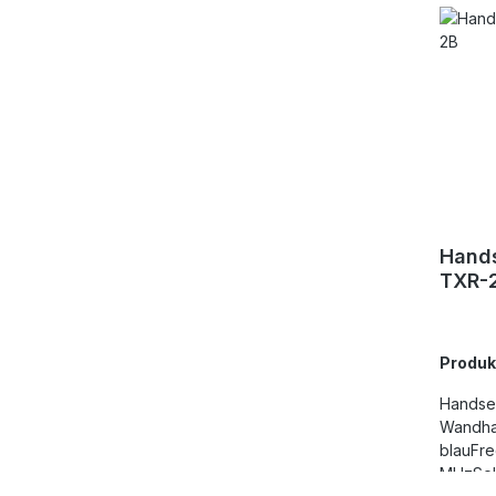
Hands
TXR-
Produ
Handsen
Wandha
blauFr
MHzSelb