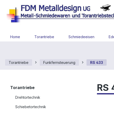
 Hauptinhalt springen
Zur Suche springen
Zur Hauptnavigation springen
Home
Torantriebe
Schmiedeeisen
Ede
Torantriebe
Funkfernsteuerung
RS 433
RS 
Torantriebe
Drehtortechnik
Schiebetortechnik