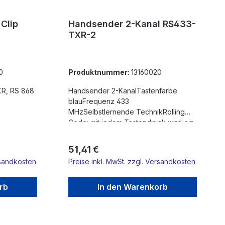
Clip
Handsender 2-Kanal RS433-
TXR-2
0
Produktnummer:
13160020
XR, RS 868
Handsender 2-KanalTastenfarbe
blauFrequenz 433
MHzSelbstlernende TechnikRolling
Code: mit jedem Tastendruck wird ein
neuer Code ausgesendet, jeder
Sender ist ein EinzelstückIn
Regulärer Preis:
51,41 €
Kombination mit Antenne bis zu 200m
rsandkosten
Preise inkl. MwSt. zzgl. Versandkosten
ReichweiteBis 85 verschiedene
Handsender können in die
Funkempfänger eingelernt werden.
rb
In den Warenkorb