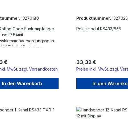
ktnummer:
13270180
Produktnummer:
1327025
lRolling Code Funkempfänger
Relaismodul RS433/868
use IP 54mit
ussklemmenVersorgungsspann
0V ACKontaktbelastung
WFrequenz: 433
stlernende TechnikRolling
rer Preis:
Regulärer Preis:
3 €
33,32 €
it jedem Tastendruck wird ein
inkl. MwSt. zzgl. Versandkosten
Preise inkl. MwSt. zzgl. Ve
Code ausgesendet, jeder
ist ein EinzelstückIn
tion mit Antenne bis zu 200m
In den Warenkorb
In den Warenko
iteBis 85 verschiedene
nder können in die
pfänger eingelernt werden.