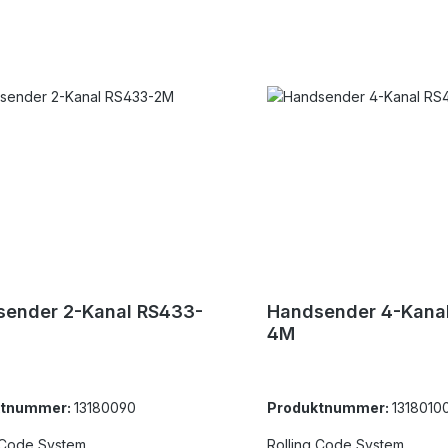
ender 2-Kanal RS433-
Handsender 4-Kana
4M
ktnummer:
13180090
Produktnummer:
1318010
 Code System
Rolling Code System