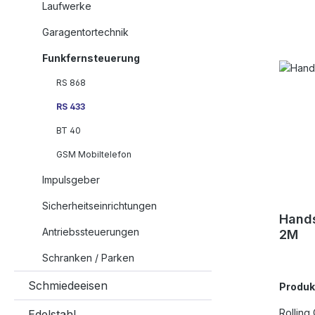
Laufwerke
Garagentortechnik
Funkfernsteuerung
RS 868
RS 433
BT 40
GSM Mobiltelefon
Impulsgeber
Sicherheitseinrichtungen
Hands
Antriebssteuerungen
2M
Schranken / Parken
Schmiedeeisen
Produ
Rolling
Edelstahl