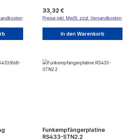
edem
Regulärer Preis:
33,32 €
r Code
rsandkosten
Preise inkl. MwSt. zzgl. Versandkosten
ist ein
mit Antenne
 85
rb
In den Warenkorb
können in
rnt
ng
Funkempfängerplatine
RS433-STN2.2