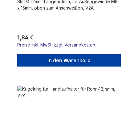
Stift Ø 12mm, Länge 60mm, mit Außengewinde M8
x 15mm, oben zum Anschweißen, V2A
Regulärer Preis:
1,84 €
Preise inkl. MwSt. zzgl. Versandkosten
In den Warenkorb