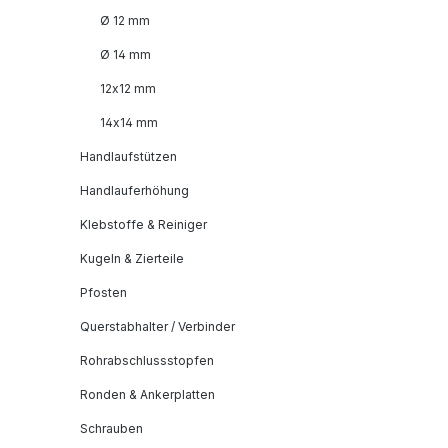
Ø 12 mm
Ø 14 mm
12x12 mm
14x14 mm
Handlaufstützen
Handlauferhöhung
Klebstoffe & Reiniger
Kugeln & Zierteile
Pfosten
Querstabhalter / Verbinder
Rohrabschlussstopfen
Ronden & Ankerplatten
Schrauben