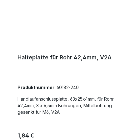
Halteplatte für Rohr 42,4mm, V2A
Produktnummer:
60182-240
Handlaufanschlussplatte, 63x25x4mm, für Rohr
42,4mm, 3 x 6,5mm Bohrungen, Mittelbohrung
gesenkt für M6, V2A
Regulärer Preis:
1,84 €