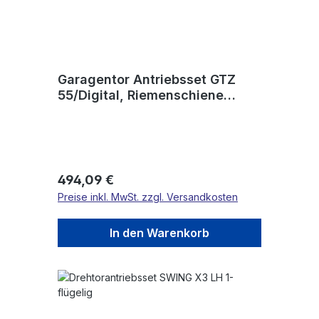
Garagentor Antriebsset GTZ
55/Digital, Riemenschiene
geteilt Bewegungshub 2,72m
Regulärer Preis:
494,09 €
Preise inkl. MwSt. zzgl. Versandkosten
In den Warenkorb