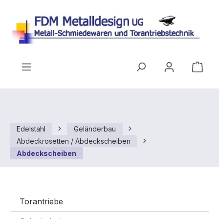
Zum Hauptinhalt springen
Ware
Edelstahl
Geländerbau
Abdeckrosetten / Abdeckscheiben
Abdeckscheiben
Torantriebe