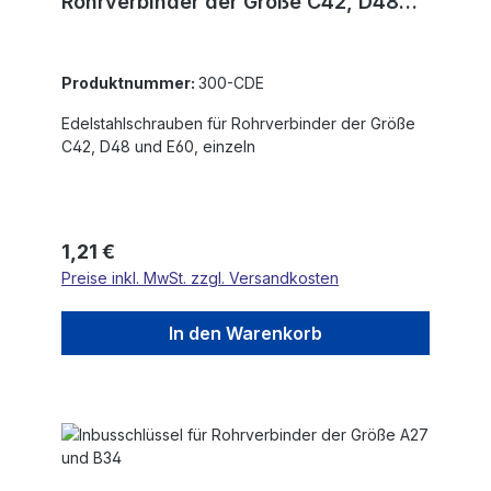
Rohrverbinder der Größe C42, D48
und E60, einzeln
Produktnummer:
300-CDE
Edelstahlschrauben für Rohrverbinder der Größe
C42, D48 und E60, einzeln
Regulärer Preis:
1,21 €
Preise inkl. MwSt. zzgl. Versandkosten
In den Warenkorb