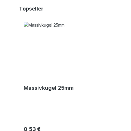
Produktgalerie überspringen
Topseller
Massivkugel 25mm
Regulärer Preis:
0,53 €