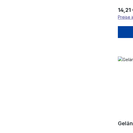
Regulä
14,21
Preise 
Gelä