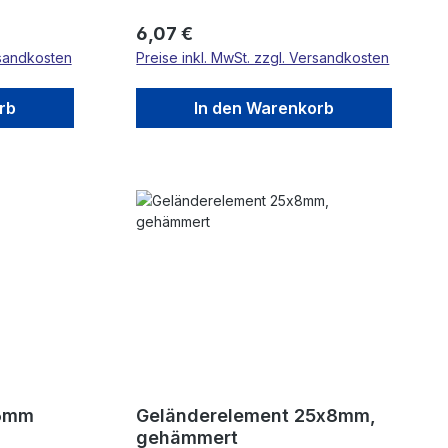
Regulärer Preis:
6,07 €
rsandkosten
Preise inkl. MwSt. zzgl. Versandkosten
rb
In den Warenkorb
16mm
Geländerelement 25x8mm,
gehämmert