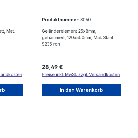
Produktnummer:
3060
Geländerelement 25x8mm,
gehämmert, 120x500mm, Mat. Stahl
S235 roh
Regulärer Preis:
28,49 €
rsandkosten
Preise inkl. MwSt. zzgl. Versandkosten
rb
In den Warenkorb