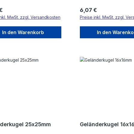
rer Preis:
Regulärer Preis:
 €
6,07 €
inkl. MwSt. zzgl. Versandkosten
Preise inkl. MwSt. zzgl. Ve
In den Warenkorb
In den Warenko
nderkugel 25x25mm
Geländerkugel 16x