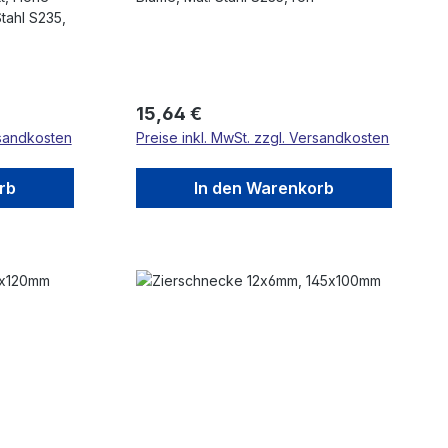
tahl S235,
Regulärer Preis:
15,64 €
rsandkosten
Preise inkl. MwSt. zzgl. Versandkosten
rb
In den Warenkorb