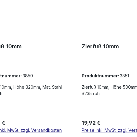
uß 10mm
Zierfuß 10mm
ktnummer:
3850
Produktnummer:
3851
 10mm, Höhe 320mm, Mat. Stahl
Zierfuß 10mm, Höhe 500mm,
oh
S235 roh
rer Preis:
Regulärer Preis:
 €
19,92 €
inkl. MwSt. zzgl. Versandkosten
Preise inkl. MwSt. zzgl. Ve