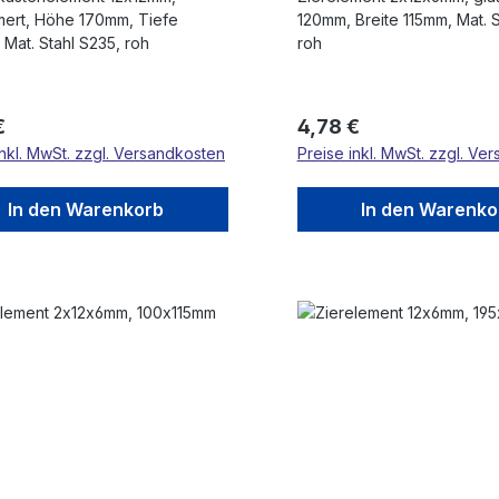
70mm, Tiefe
120mm, Breite 115mm, Mat. S
Mat. Stahl S235, roh
roh
rer Preis:
Regulärer Preis:
€
4,78 €
inkl. MwSt. zzgl. Versandkosten
Preise inkl. MwSt. zzgl. Ve
In den Warenkorb
In den Warenko