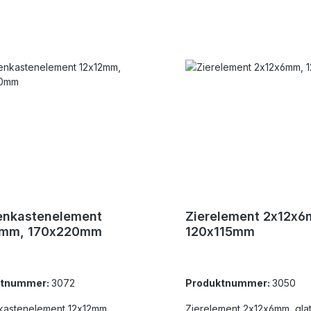
enkastenelement
Zierelement 2x12x6
2mm, 170x220mm
120x115mm
ktnummer:
3072
Produktnummer:
3050
kastenelement 12x12mm,
Zierelement 2x12x6mm, glat