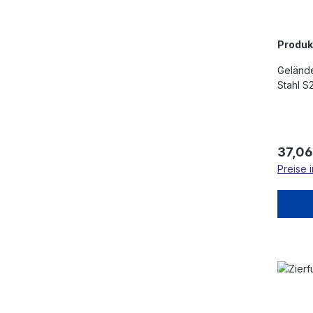
Produ
Gelände
Stahl S
Regulä
37,06
Preise 