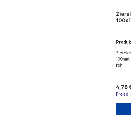
Ziere
100x
Produ
Zierele
100mm, 
roh
Regulä
4,78 
Preise 