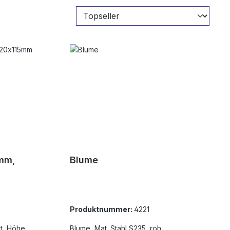
mm,
Blume
Produktnummer:
4221
t, Höhe
Blume, Mat. Stahl S235, roh