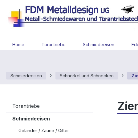
 Hauptinhalt springen
Zur Suche springen
Zur Hauptnavigation springen
Home
Torantriebe
Schmiedeeisen
Ede
Schmiedeeisen
Schnörkel und Schnecken
Zie
Zier
Torantriebe
Schmiedeeisen
Geländer / Zäune / Gitter