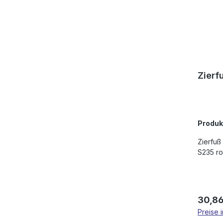
Zierf
Produ
Zierfuß
S235 r
Regulä
30,86
Preise 