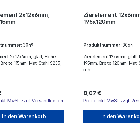
lement 2x12x6mm,
Zierelement 12x6mm
115mm
195x120mm
ktnummer:
3049
Produktnummer:
3064
ment 2x12x6mm, glatt, Höhe
Zierelement 12x6mm, glatt, Höhe
Breite 115mm, Mat. Stahl S235,
195mm, Breite 120mm, Mat. Stahl S235,
roh
rer Preis:
Regulärer Preis:
€
8,07 €
inkl. MwSt. zzgl. Versandkosten
Preise inkl. MwSt. zzgl. Ve
In den Warenkorb
In den Warenko