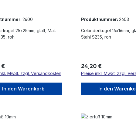
ktnummer:
2600
Produktnummer:
2603
rkugel 25x25mm, glatt, Mat.
Geländerkugel 16x16mm, glatt, Mat.
235, roh
Stahl S235, roh
rer Preis:
Regulärer Preis:
 €
24,20 €
inkl. MwSt. zzgl. Versandkosten
Preise inkl. MwSt. zzgl. Ve
In den Warenkorb
In den Warenko