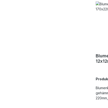
Blum
12x1
Produ
Blumen
gehämm
220mm, 