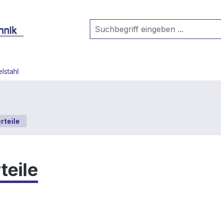
lstahl
rteile
teile