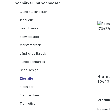
Schnörkel und Schnecken
C und S Schnecken
16er Serie
Leichtbarock
Schwerbarock
Meisterbarock
Ländliches Barock
Rundeisenbarock
Gries Design
Blum
Zierteile
12x1
Zierhalter
Sternzeichen
Produ
Tiermotive
Blumen