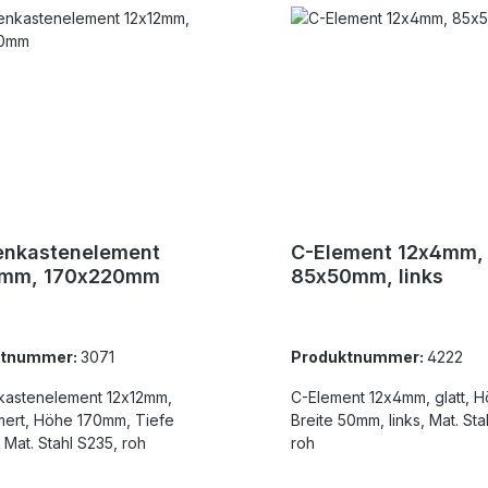
enkastenelement
C-Element 12x4mm,
2mm, 170x220mm
85x50mm, links
ktnummer:
3071
Produktnummer:
4222
kastenelement 12x12mm,
C-Element 12x4mm, glatt, Höhe 85mm,
ert, Höhe 170mm, Tiefe
Breite 50mm, links, Mat. Stahl S235,
Mat. Stahl S235, roh
roh