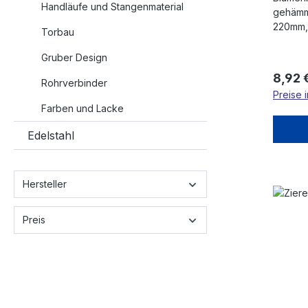
Handläufe und Stangenmaterial
gehämmert, Höhe 1
220mm, 
Torbau
Gruber Design
Regulä
8,92 
Rohrverbinder
Preise 
Farben und Lacke
Edelstahl
Hersteller
Preis