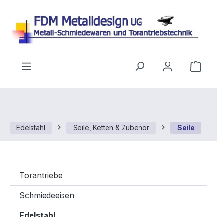
Zum Hauptinhalt springen
Ware
Edelstahl
Seile, Ketten & Zubehör
Seile
Torantriebe
Schmiedeeisen
Edelstahl