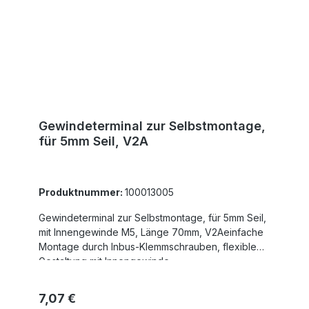
Gewindeterminal zur Selbstmontage,
für 5mm Seil, V2A
Produktnummer:
100013005
Gewindeterminal zur Selbstmontage, für 5mm Seil,
mit Innengewinde M5, Länge 70mm, V2Aeinfache
Montage durch Inbus-Klemmschrauben, flexible
Gestaltung mit Innengewinde
Regulärer Preis:
7,07 €