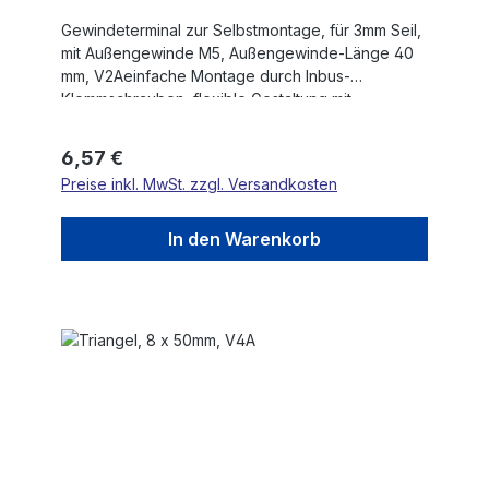
Gewindeterminal zur Selbstmontage, für 3mm Seil,
mit Außengewinde M5, Außengewinde-Länge 40
mm, V2Aeinfache Montage durch Inbus-
Klemmschrauben, flexible Gestaltung mit
Außengewinde
Regulärer Preis:
6,57 €
Preise inkl. MwSt. zzgl. Versandkosten
In den Warenkorb