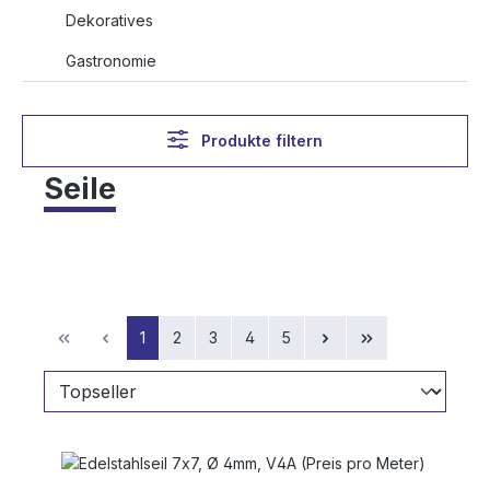
Dekoratives
Gastronomie
Produkte filtern
Seile
Seite
Seite
Seite
Seite
Seite
1
2
3
4
5