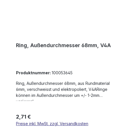
Ring, Außendurchmesser 68mm, V4A
Produktnummer:
100053645
Ring, Außendurchmesser 68mm, aus Rundmaterial
6mm, verschweisst und elektropoliert, V4ARinge
können im Außendurchmesser um +/- 1-2mm
variieren!
Regulärer Preis:
2,71 €
Preise inkl. MwSt. zzgl. Versandkosten