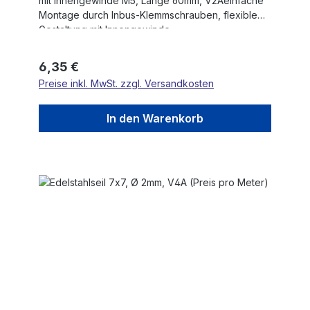
mit Innengewinde M5, Länge 60mm, V2Aeinfache
Montage durch Inbus-Klemmschrauben, flexible
Gestaltung mit Innengewinde
Regulärer Preis:
6,35 €
Preise inkl. MwSt. zzgl. Versandkosten
In den Warenkorb