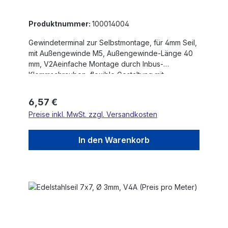
Produktnummer:
100014004
Gewindeterminal zur Selbstmontage, für 4mm Seil,
mit Außengewinde M5, Außengewinde-Länge 40
mm, V2Aeinfache Montage durch Inbus-
Klemmschrauben, flexible Gestaltung mit
Außengewinde
Regulärer Preis:
6,57 €
Preise inkl. MwSt. zzgl. Versandkosten
In den Warenkorb