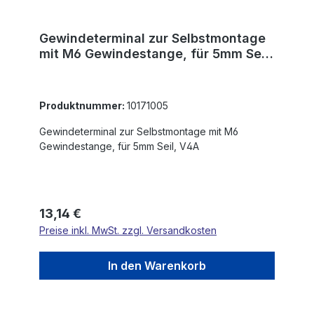
Gewindeterminal zur Selbstmontage
mit M6 Gewindestange, für 5mm Seil,
V4A
Produktnummer:
10171005
Gewindeterminal zur Selbstmontage mit M6
Gewindestange, für 5mm Seil, V4A
Regulärer Preis:
13,14 €
Preise inkl. MwSt. zzgl. Versandkosten
In den Warenkorb