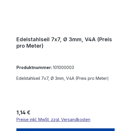
Edelstahlseil 7x7, Ø 3mm, V4A (Preis
pro Meter)
Produktnummer:
101000003
Edelstahlseil 7x7, Ø 3mm, V4A (Preis pro Meter)
Regulärer Preis:
1,14 €
Preise inkl. MwSt. zzgl. Versandkosten