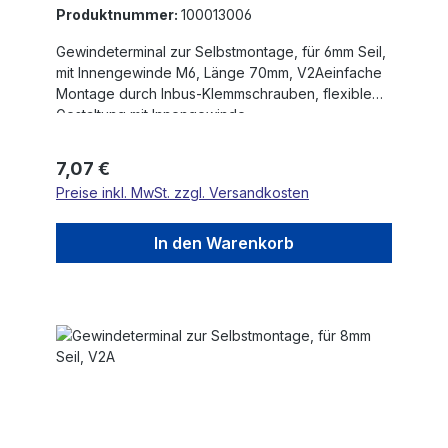
Produktnummer:
100013006
Gewindeterminal zur Selbstmontage, für 6mm Seil,
mit Innengewinde M6, Länge 70mm, V2Aeinfache
Montage durch Inbus-Klemmschrauben, flexible
Gestaltung mit Innengewinde
Regulärer Preis:
7,07 €
Preise inkl. MwSt. zzgl. Versandkosten
In den Warenkorb