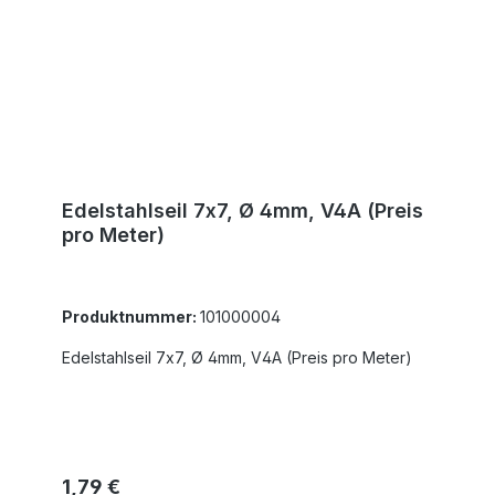
Edelstahlseil 7x7, Ø 4mm, V4A (Preis
pro Meter)
Produktnummer:
101000004
Edelstahlseil 7x7, Ø 4mm, V4A (Preis pro Meter)
Regulärer Preis:
1,79 €