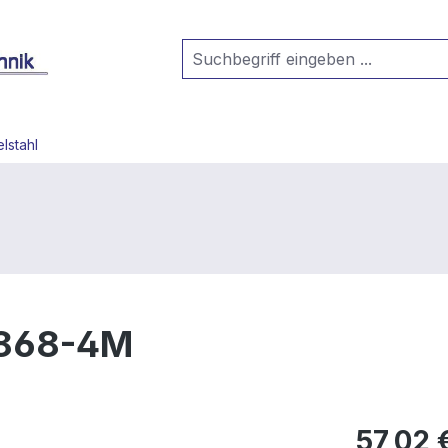
lstahl
S868-4M
57,02 