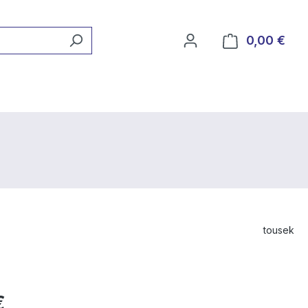
0,00 €
Ware
tousek
€