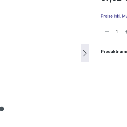
Preise inkl. 
Produkt
Produktnum