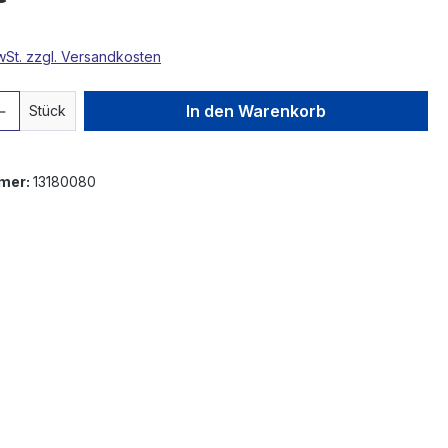
MwSt. zzgl. Versandkosten
 Anzahl: Gib den gewünschten Wert ein 
In den Warenkorb
Stück
mer:
13180080