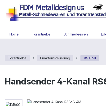
 Hauptinhalt springen
Zur Suche springen
Zur Hauptnavigation springen
Home
Torantriebe
Schmiedeeisen
Ede
Torantriebe
Funkfernsteuerung
RS 868
Handsender 4-Kanal R
Bildergalerie überspringen