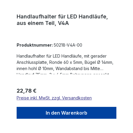
Handlaufhalter für LED Handläufe,
aus einem Teil, V4A
Produktnummer:
50218-V4A-00
Handlaufhalter für LED Handläufe, mit gerader
Anschlussplatte, Ronde 60 x 5mm, Bügel Ø 14mm,
innen hohl Ø 10mm, Wandabstand bis Mitte
Handlauf 75mm, 3 x 6,5mm Bohrungen gesenkt,
aus einem Teil, V4A
Regulärer Preis:
22,78 €
Preise inkl. MwSt. zzgl. Versandkosten
In den Warenkorb