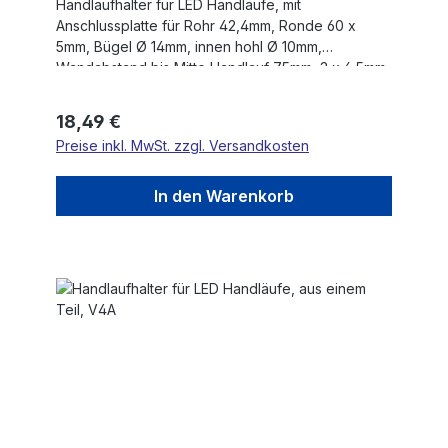
Handlaufhalter für LED Handläufe, mit
Anschlussplatte für Rohr 42,4mm, Ronde 60 x
5mm, Bügel Ø 14mm, innen hohl Ø 10mm,
Wandabstand bis Mitte Handlauf 75mm, 3 x 6,5mm
Bohrungen gesenkt, aus einem Teil, V2A
Regulärer Preis:
18,49 €
Preise inkl. MwSt. zzgl. Versandkosten
In den Warenkorb