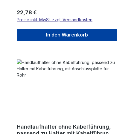
6,5mm Bohrungen gesenkt, aus einem Stück, V4A
Regulärer Preis:
22,78 €
Preise inkl. MwSt. zzgl. Versandkosten
In den Warenkorb
Handlaufhalter ohne Kabelführung,
passend zu Halter mit Kabelführung,