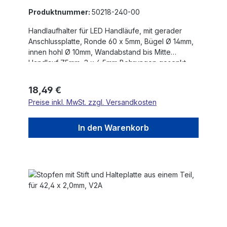
Produktnummer:
50218-240-00
Handlaufhalter für LED Handläufe, mit gerader
Anschlussplatte, Ronde 60 x 5mm, Bügel Ø 14mm,
innen hohl Ø 10mm, Wandabstand bis Mitte
Handlauf 75mm, 3 x 6,5mm Bohrungen gesenkt,
aus einem Teil, V2A
Regulärer Preis:
18,49 €
Preise inkl. MwSt. zzgl. Versandkosten
In den Warenkorb