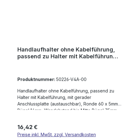
Handlaufhalter ohne Kabelführung,
passend zu Halter mit Kabelführung,
mit gerader Anschlussplatte, R
Produktnummer:
50226-V4A-00
Handlaufhalter ohne Kabelführung, passend zu
Halter mit Kabelführung, mit gerader
Anschlussplatte (austauschbar), Ronde 60 x 5mm,
Bügel 14mm, Wandabstand bis Mitte Bügel 75mm,
3 x 6,5mm Bohrungen gesenkt, Ronde und Bügel
verschraubt, V4A
Regulärer Preis:
16,42 €
Preise inkl. MwSt. zzgl. Versandkosten