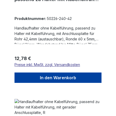
mit Anschlussplatte für Rohr
Produktnummer:
50226-240-42
Handlaufhalter ohne Kabelführung, passend zu
Halter mit Kabelführung, mit Anschlussplatte für
Rohr 42,4mm (austauschbar), Ronde 60 x 5mm,
Bügel 14mm, Wandabstand bis Mitte Bügel 75mm,
3 x 6,5mm Bohrungen gesenkt, Ronde und Bügel
verschraubt, V2A
Regulärer Preis:
12,78 €
Preise inkl. MwSt. zzgl. Versandkosten
In den Warenkorb