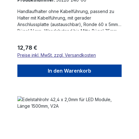
Handlaufhalter ohne Kabelführung, passend zu
Halter mit Kabelführung, mit gerader
Anschlussplatte (austauschbar), Ronde 60 x 5mm,
Bügel 14mm, Wandabstand bis Mitte Bügel 75mm,
3 x 6,5mm Bohrungen gesenkt, Ronde und Bügel
verschraubt, V2A
Regulärer Preis:
12,78 €
Preise inkl. MwSt. zzgl. Versandkosten
In den Warenkorb