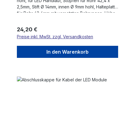
hohl, für LED Handlauf, Stopfen für Rohr 42,4 x
2,5mm, Stift Ø 14mm, innen Ø 9mm hohl, Halteplatte
für Rohr 42,4mm mit versetzten Bohrungen, Höhe
80mm, V4A
Regulärer Preis:
24,20 €
Preise inkl. MwSt. zzgl. Versandkosten
In den Warenkorb