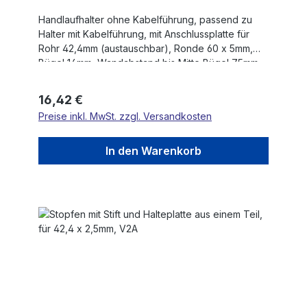
Handlaufhalter ohne Kabelführung, passend zu
Halter mit Kabelführung, mit Anschlussplatte für
Rohr 42,4mm (austauschbar), Ronde 60 x 5mm,
Bügel 14mm, Wandabstand bis Mitte Bügel 75mm,
3 x 6,5mm Bohrungen gesenkt, Ronde und Bügel
verschraubt, V4A
Regulärer Preis:
16,42 €
Preise inkl. MwSt. zzgl. Versandkosten
In den Warenkorb