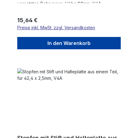
versetzten Bohrungen, Höhe 80mm, V4A
Regulärer Preis:
15,64 €
Preise inkl. MwSt. zzgl. Versandkosten
In den Warenkorb
Stopfen mit Stift und Halteplatte aus