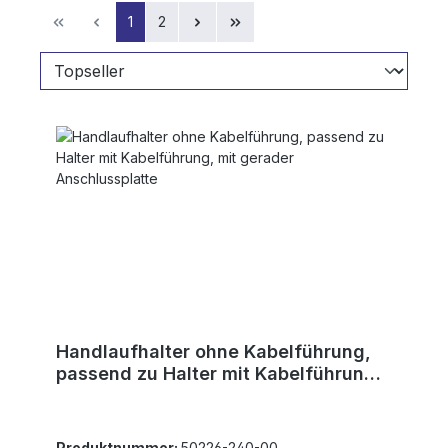
Seite
Seite
1
2
Handlaufhalter ohne Kabelführung,
passend zu Halter mit Kabelführung,
mit gerader Anschlussplatte
Produktnummer:
50226-240-00