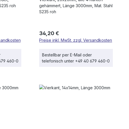
S235 roh
gehämmert, Länge 3000mm, Mat. Stahl
S235 roh
Regulärer Preis:
34,20 €
rsandkosten
Preise inkl. MwSt. zzgl. Versandkosten
r
Bestellbar per E-Mail oder
 679 460-0
telefonisch unter +49 40 679 460-0