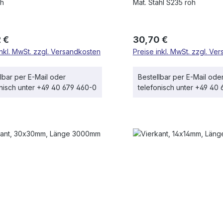
oh
Mat. Stahl S235 roh
rer Preis:
Regulärer Preis:
 €
30,70 €
inkl. MwSt. zzgl. Versandkosten
Preise inkl. MwSt. zzgl. Ve
lbar per E-Mail oder
Bestellbar per E-Mail ode
onisch unter +49 40 679 460-0
telefonisch unter +49 40