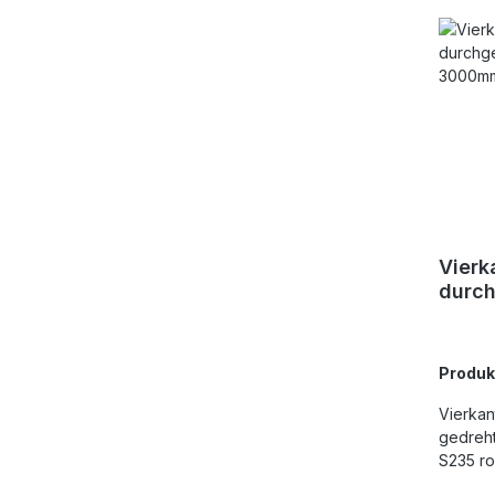
Vierk
durch
Läng
Produ
Vierkan
gedreht
S235 r