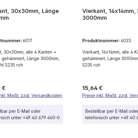
ant, 30x30mm, Länge
Vierkant, 14x14mm,
0mm
3000mm
ktnummer:
6017
Produktnummer:
6023
anten +
Vierkant, 14x14mm, alle 4 
ämmert, Länge 3000mm,
gehämmert, Länge 3000mm,
ahl S235 roh
S235 roh
rer Preis:
Regulärer Preis:
 €
15,64 €
inkl. MwSt. zzgl. Versandkosten
Preise inkl. MwSt. zzgl. Ve
lbar per E-Mail oder
Bestellbar per E-Mail ode
onisch unter +49 40 679 460-0
telefonisch unter +49 40