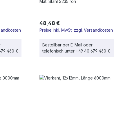
Mat. Stahl S235 roh
Regulärer Preis:
48,48 €
rsandkosten
Preise inkl. MwSt. zzgl. Versandkosten
r
Bestellbar per E-Mail oder
 679 460-0
telefonisch unter +49 40 679 460-0