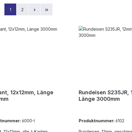
Seite
Seite
1
2
ant, 12x12mm, Länge
Rundeisen S235JR,
0mm
Länge 3000mm
ktnummer:
6000-I
Produktnummer:
6102
t, 12x12mm, alle 4 Kanten
Rundeisen, 12mm, geschmi