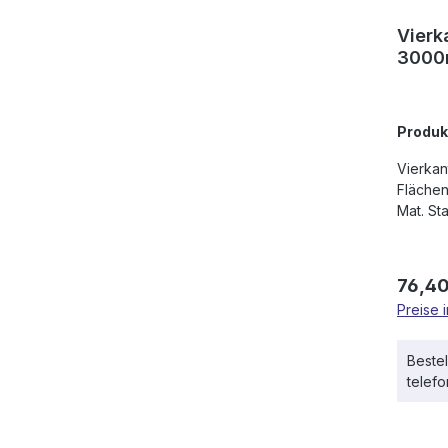
Vierk
300
Produ
Vierkant, 30x30mm, alle 4 K
Flächen geh
Mat. St
Regulä
76,40
Preise 
Bestel
telef