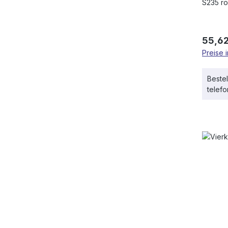
S235 r
Regulä
55,62
Preise 
Bestel
telef