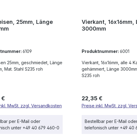
isen, 25mm, Länge
Vierkant, 16x16mm,
0mm
3000mm
ktnummer:
6109
Produktnummer:
6001
sen 25mm, geschmiedet, Länge
Vierkant, 16x16mm, alle 4 K
 Mat. Stahl S235 roh
gehämmert, Länge 3000mm,
S235 roh
rer Preis:
Regulärer Preis:
 €
22,35 €
inkl. MwSt. zzgl. Versandkosten
Preise inkl. MwSt. zzgl. Ve
lbar per E-Mail oder
Bestellbar per E-Mail ode
onisch unter +49 40 679 460-0
telefonisch unter +49 40