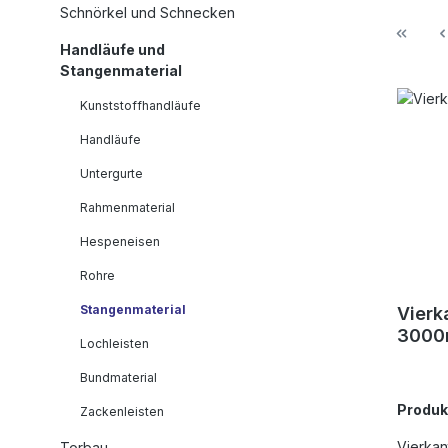
Schnörkel und Schnecken
Handläufe und
Stangenmaterial
Kunststoffhandläufe
Handläufe
Untergurte
Rahmenmaterial
Hespeneisen
Rohre
Stangenmaterial
Vierk
300
Lochleisten
Bundmaterial
Produ
Zackenleisten
Vierkan
Torbau