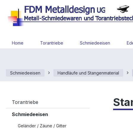
 Hauptinhalt springen
Zur Suche springen
Zur Hauptnavigation springen
Home
Torantriebe
Schmiedeeisen
Ede
Schmiedeeisen
Handläufe und Stangenmaterial
Sta
Torantriebe
Schmiedeeisen
Geländer / Zäune / Gitter