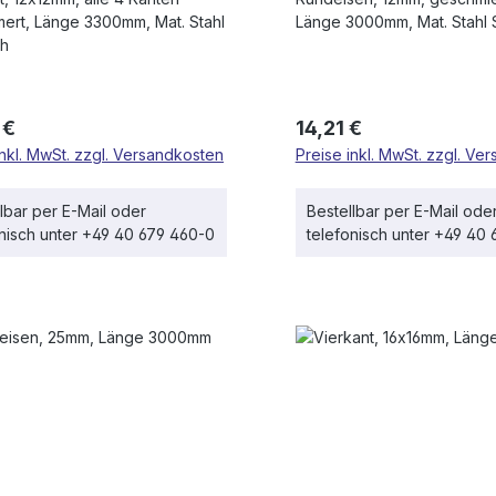
rt, Länge 3300mm, Mat. Stahl
Länge 3000mm, Mat. Stahl 
oh
rer Preis:
Regulärer Preis:
 €
14,21 €
inkl. MwSt. zzgl. Versandkosten
Preise inkl. MwSt. zzgl. Ve
lbar per E-Mail oder
Bestellbar per E-Mail ode
onisch unter +49 40 679 460-0
telefonisch unter +49 40