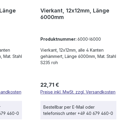
 Länge
Vierkant, 12x12mm, Länge
6000mm
Produktnummer:
6000-I6000
Kanten
Vierkant, 12x12mm, alle 4 Kanten
 Mat. Stahl
gehämmert, Länge 6000mm, Mat. Stahl
S235 roh
Regulärer Preis:
22,71 €
rsandkosten
Preise inkl. MwSt. zzgl. Versandkosten
r
Bestellbar per E-Mail oder
 679 460-0
telefonisch unter +49 40 679 460-0