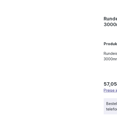
Runde
300
Produ
Rundei
3000mm,
Regulä
57,05
Preise 
Bestel
telef