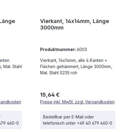
 Länge
Vierkant, 14x14mm, Länge
3000mm
Produktnummer:
6003
anten
Vierkant, 14x14mm, alle 4 Kanten +
 Mat. Stahl
Flächen gehämmert, Länge 3000mm,
Mat. Stahl S235 roh
Regulärer Preis:
15,64 €
rsandkosten
Preise inkl. MwSt. zzgl. Versandkosten
r
Bestellbar per E-Mail oder
 679 460-0
telefonisch unter +49 40 679 460-0