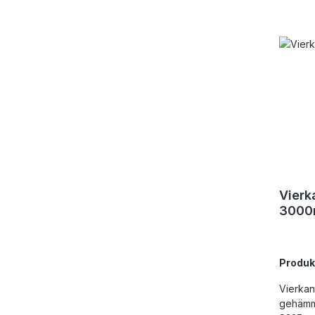
Vierk
300
Produ
Vierkan
gehämme