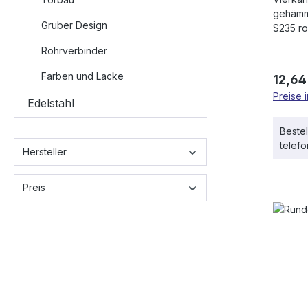
gehämme
Gruber Design
S235 r
Rohrverbinder
Farben und Lacke
Regulä
12,64
Preise 
Edelstahl
Bestel
telef
Hersteller
Preis