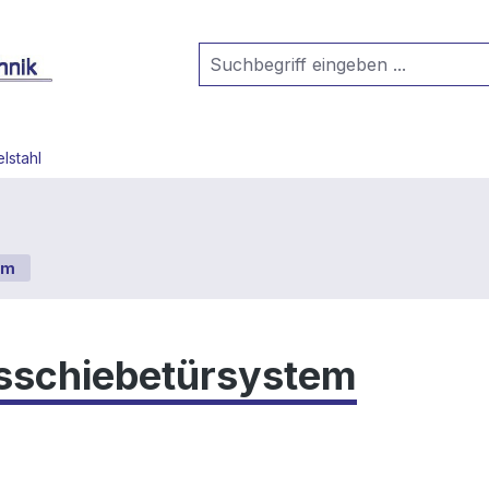
lstahl
em
sschiebetürsystem