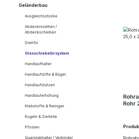
Geländerbau
Ausgleichsstücke
Abdeckrosetten /
Abdeckscheiben
Drehfix
Glasschiebetürsystem
Handlaufhalter
Handlaufstifte & Bügel
Handlaufstützen
Handlauferhöhung
Rohra
Rohr 
Klebstoffe & Reiniger
Kugeln & Zierteile
Produ
Pfosten
Querstabhalter / Verbinder
Rohrabs