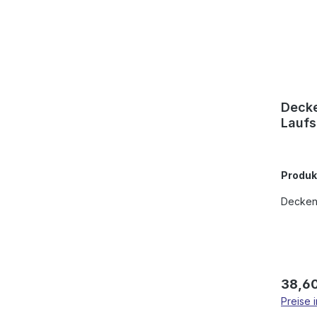
Decke
Laufs
Produ
Deckenh
Regulä
38,60
Preise 