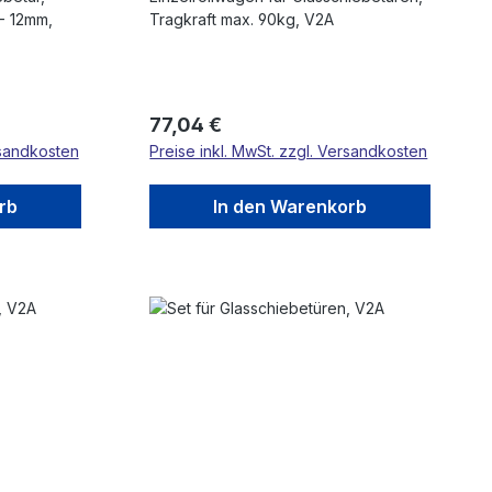
 - 12mm,
Tragkraft max. 90kg, V2A
Regulärer Preis:
77,04 €
rsandkosten
Preise inkl. MwSt. zzgl. Versandkosten
rb
In den Warenkorb