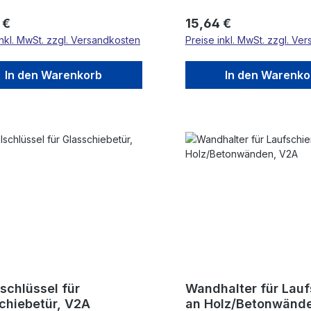
rer Preis:
Regulärer Preis:
 €
15,64 €
inkl. MwSt. zzgl. Versandkosten
Preise inkl. MwSt. zzgl. Ve
In den Warenkorb
In den Warenko
schlüssel für
Wandhalter für Lau
chiebetür, V2A
an Holz/Betonwänd