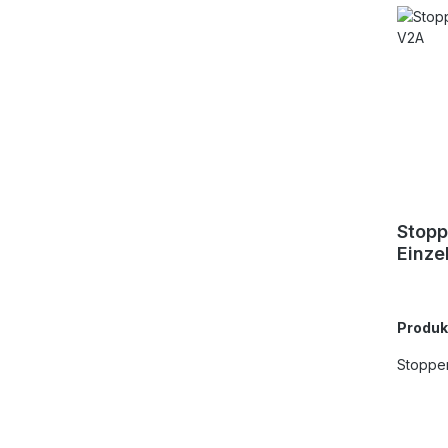
Stopp
Einze
Produ
Stopper