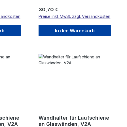
Regulärer Preis:
30,70 €
rsandkosten
Preise inkl. MwSt. zzgl. Versandkosten
rb
In den Warenkorb
fschiene
Wandhalter für Laufschiene
en, V2A
an Glaswänden, V2A