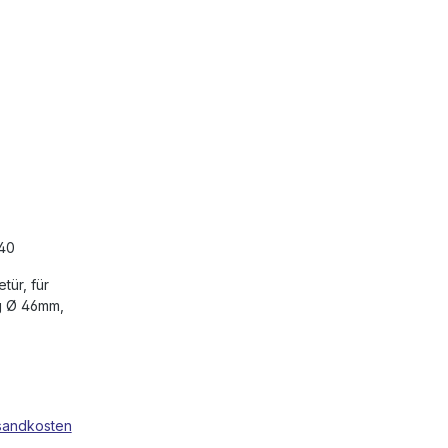
40
tür, für
g Ø 46mm,
rsandkosten