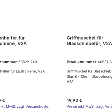
nhalter für
Griffmuschel für
chiene, V2A
Glasschiebetür, V2A
ktnummer:
60822-240
Produktnummer:
60831-2
alter für Laufschiene, V2A
Griffmuschel für Glasschiebe
Glas 8 - 10mm, Glasbohrun
V2A
rer Preis:
Regulärer Preis:
 €
19,92 €
inkl. MwSt. zzgl. Versandkosten
Preise inkl. MwSt. zzgl. Ve