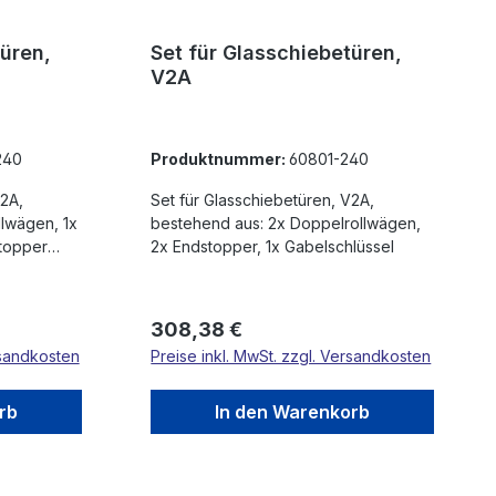
türen,
Set für Glasschiebetüren,
V2A
240
Produktnummer:
60801-240
V2A,
Set für Glasschiebetüren, V2A,
llwägen, 1x
bestehend aus: 2x Doppelrollwägen,
stopper
2x Endstopper, 1x Gabelschlüssel
Regulärer Preis:
308,38 €
rsandkosten
Preise inkl. MwSt. zzgl. Versandkosten
rb
In den Warenkorb