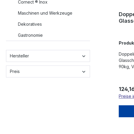
Cornect ® Inox
Maschinen und Werkzeuge
Doppe
Glass
Dekoratives
Gastronomie
Produ
Doppelr
Hersteller
Glassch
90kg, 
Preis
Regulä
124,1
Preise 