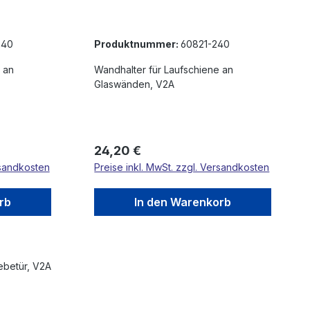
240
Produktnummer:
60821-240
 an
Wandhalter für Laufschiene an
Glaswänden, V2A
Regulärer Preis:
24,20 €
rsandkosten
Preise inkl. MwSt. zzgl. Versandkosten
rb
In den Warenkorb