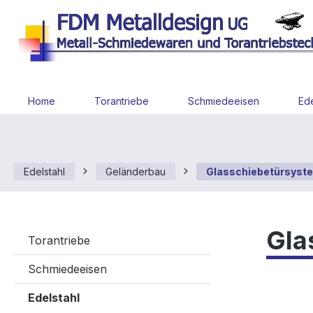
 Hauptinhalt springen
Zur Suche springen
Zur Hauptnavigation springen
Home
Torantriebe
Schmiedeeisen
Ede
Edelstahl
Geländerbau
Glasschiebetürsyst
Gla
Torantriebe
Schmiedeeisen
Edelstahl