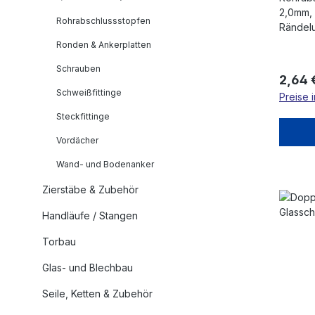
2,0mm, 
Rohrabschlussstopfen
Rändel
Ronden & Ankerplatten
Schrauben
Regulä
2,64 
Schweißfittinge
Preise 
Steckfittinge
Vordächer
Wand- und Bodenanker
Zierstäbe & Zubehör
Handläufe / Stangen
Torbau
Glas- und Blechbau
Seile, Ketten & Zubehör