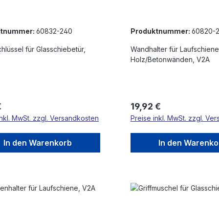
ktnummer:
60832-240
Produktnummer:
60820-
hlüssel für Glasschiebetür,
Wandhalter für Laufschiene
Holz/Betonwänden, V2A
rer Preis:
Regulärer Preis:
€
19,92 €
inkl. MwSt. zzgl. Versandkosten
Preise inkl. MwSt. zzgl. Ve
In den Warenkorb
In den Warenko