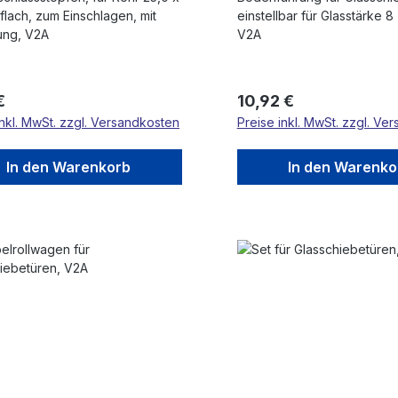
flach, zum Einschlagen, mit
einstellbar für Glasstärke 8
ung, V2A
V2A
rer Preis:
Regulärer Preis:
€
10,92 €
inkl. MwSt. zzgl. Versandkosten
Preise inkl. MwSt. zzgl. Ve
In den Warenkorb
In den Warenko