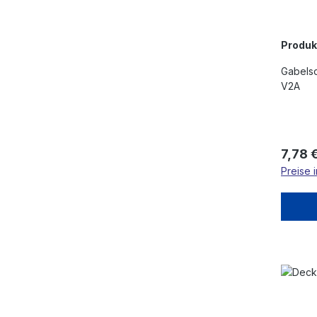
Produ
Gabelsc
V2A
Regulä
7,78 
Preise 