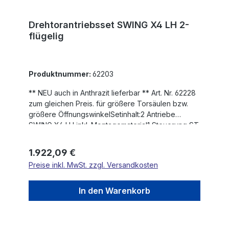
Drehtorantriebsset SWING X4 LH 2-
flügelig
Produktnummer:
62203
** NEU auch in Anthrazit lieferbar ** Art. Nr. 62228
zum gleichen Preis. für größere Torsäulen bzw.
größere ÖffnungswinkelSetinhalt:2 Antriebe
SWING X4 LH inkl. Montagematerial1 Steuerung ST
611 Funkempfänger RS 868 2-Kanal2 Handsender
4-Kanal RS 868-4M1 Lichtschranke LS 180max.
Regulärer Preis:
1.922,09 €
Flügelgewicht: 500 kgmax. Flügelbreite: 4,5
Preise inkl. MwSt. zzgl. Versandkosten
mMotorspannung: 230 VHub: 450
mmEinschaltdauer nach Betriebsart S3: 60
%Selbsthemmendes Getriebe (Blockierung des
In den Warenkorb
Tores) Versperrbare Notentriegelung mit
ProfilhalbzylinderVerstellbare, interne,
mechanische AnschlägeARS Automatisches