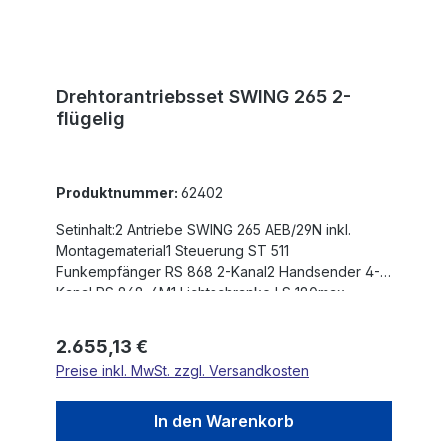
Drehtorantriebsset SWING 265 2-
flügelig
Produktnummer:
62402
Setinhalt:2 Antriebe SWING 265 AEB/29N inkl.
Montagematerial1 Steuerung ST 511
Funkempfänger RS 868 2-Kanal2 Handsender 4-
Kanal RS 868-4M1 Lichtschranke LS 180max.
Flügelgewicht: 600 kgmax. Flügelbreite: 2,5
mMotorspannung: 230 VHub: 295
Regulärer Preis:
2.655,13 €
mmEinschaltdauer nach Betriebsart S3: 40
Preise inkl. MwSt. zzgl. Versandkosten
%Blockierung: offen / zuSehr hohe Schubkraft
(bis 4500N) Kraftregulierung über
BypassventileGeschlossenes
In den Warenkorb
Hydrauliksystemkeine Entlüftung notwendig -