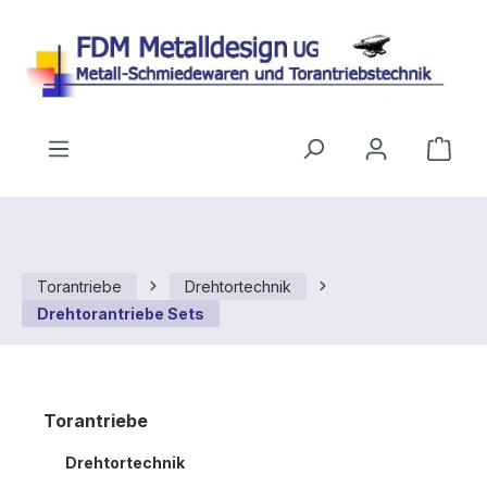
Zum Hauptinhalt springen
Ware
Torantriebe
Drehtortechnik
Drehtorantriebe Sets
Torantriebe
Drehtortechnik