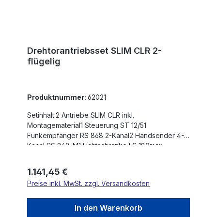
Drehtorantriebsset SLIM CLR 2-
flügelig
Produktnummer:
62021
Setinhalt:2 Antriebe SLIM CLR inkl.
Montagematerial1 Steuerung ST 12/51
Funkempfänger RS 868 2-Kanal2 Handsender 4-
Kanal RS 868-M1 Lichtschranke LS 180max.
Flügelgewicht: 150 kgmax. Flügelbreite: 2,5 mHub:
330 mmEinschaltdauer nach Betriebsart S3:
Regulärer Preis:
1.141,45 €
20/Tagmit Endanschlägen12 V
Preise inkl. MwSt. zzgl. Versandkosten
GleichstrommotorSchlanke BauformRostfreie
SchubstangeGehäuse aus eloxiertem
AluminiumMontageteile in EdelstahlARS
In den Warenkorb
Automatisches ReversiersystemDie max.