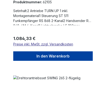
Produktnummer:
62105
Setinhalt:2 Antriebe TURN UP 1 inkl.
Montagematerial1 Steuerung ST 511
Funkempfänger RS 868 2-Kanal2 Handsender RS
868-4M 4-Kanal1 Lichtschranke LS 180max.
Flügelgewicht: 350 kgmax. Flügelbreite: 2,5 mHub:
300 mmEinschaltdauer nach Betriebsart S3:
Regulärer Preis:
1.084,33 €
20/TagSelbsthemmender AntriebKraftregulierung
Preise inkl. MwSt. zzgl. Versandkosten
über Steuerung230V AC-MotorHohes
DrehmomentSehr leiser BetriebSanftstopp in
Kombination mit Steuerung ST51Die max.
In den Warenkorb
Flügelbreite ist für winddurchlässige Füllungen und
nicht steigende Tore angegeben!