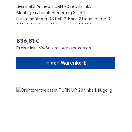
Setinhalt:1 Antrieb TURN 20 rechts inkl.
Montagematerial1 Steuerung ST 511
Funkempfänger RS 868 2-Kanal2 Handsender RS
868-4M 4-Kanal1 Lichtschranke LS 180max.
Flügelgewicht: 350 kgmax. Flügelbreite: 3,0 mHub:
402 mmEinschaltdauer nach Betriebsart S3:
Regulärer Preis:
836,81 €
20/TagSelbsthemmender AntriebKraftregulierung
Preise inkl. MwSt. zzgl. Versandkosten
über Steuerung230V AC-MotorHohes
DrehmomentSehr leiser BetriebSanftstopp in
Kombination mit Steuerung ST51Die max.
In den Warenkorb
Flügelbreite ist für winddurchlässige Füllungen und
nicht steigende Tore angegeben!