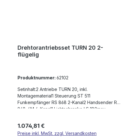
Tore angegeben!
Drehtorantriebsset TURN 20 2-
flügelig
Produktnummer:
62102
Setinhalt:2 Antriebe TURN 20, inkl.
Montagematerial1 Steuerung ST 511
Funkempfänger RS 868 2-Kanal2 Handsender RS
868-4M 4-Kanal1 Lichtschranke LS 180max.
Flügelgewicht: 350 kgmax. Flügelbreite: 3,0 mHub:
402 mmEinschaltdauer nach Betriebsart S3:
Regulärer Preis:
1.074,81 €
20/TagSelbsthemmender AntriebKraftregulierung
Preise inkl. MwSt. zzgl. Versandkosten
über Steuerung230V AC-MotorHohes