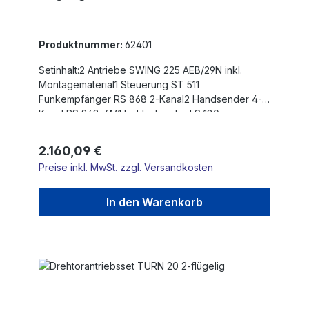
Produktnummer:
62401
Setinhalt:2 Antriebe SWING 225 AEB/29N inkl.
Montagematerial1 Steuerung ST 511
Funkempfänger RS 868 2-Kanal2 Handsender 4-
Kanal RS 868-4M1 Lichtschranke LS 180max.
Flügelgewicht: 400 kgmax. Flügelbreite: 1,8
mMotorspannung: 230 VHub: 285
Regulärer Preis:
2.160,09 €
mmEinschaltdauer nach Betriebsart S3: 30
Preise inkl. MwSt. zzgl. Versandkosten
%Blockierung: offen / zuSehr hohe Schubkraft
(bis 4500N) Kraftregulierung über
BypassventileGeschlossenes
In den Warenkorb
Hydrauliksystemkeine Entlüftung notwendig -
wartungsfreiEloxiertes, formschönes
AluminiumgehäuseGetrennt einstellbare Öffnungs-
und Schließkraft über BypassventileFür tiefste
Temperaturen (bis -25Â°C) Abgedeckte
NotentriegelungDie max. Flügelbreiten sind für
winddurchlässige Füllungen und nicht steigende