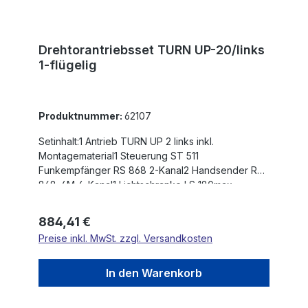
Drehtorantriebsset TURN UP-20/links
1-flügelig
Produktnummer:
62107
Setinhalt:1 Antrieb TURN UP 2 links inkl.
Montagematerial1 Steuerung ST 511
Funkempfänger RS 868 2-Kanal2 Handsender RS
868-4M 4-Kanal1 Lichtschranke LS 180max.
Flügelgewicht: 350 kgmax. Flügelbreite: 3,0 mHub:
400 mmEinschaltdauer nach Betriebsart S3:
Regulärer Preis:
884,41 €
20/TagSelbsthemmender AntriebKraftregulierung
Preise inkl. MwSt. zzgl. Versandkosten
über Steuerung230V AC-MotorHohes
DrehmomentSehr leiser BetriebSanftstopp in
Kombination mit Steuerung ST51Die max.
In den Warenkorb
Flügelbreite ist für winddurchlässige Füllungen und
nicht steigende Tore angegeben!