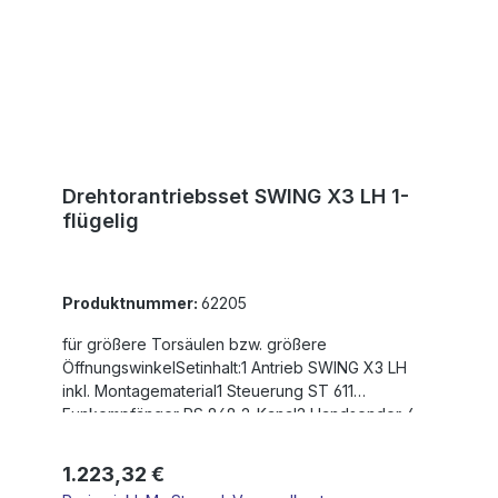
verzinktem StahlEinstellbarer Sanftstopp in
Kombination mit Steuerung ST61Integrierter
DrehzahlsensorDie max. Flügelbreite ist für
winddurchlässige Füllungen und nicht steigende
Tore angegeben!
Drehtorantriebsset SWING X3 LH 1-
flügelig
Produktnummer:
62205
für größere Torsäulen bzw. größere
ÖffnungswinkelSetinhalt:1 Antrieb SWING X3 LH
inkl. Montagematerial1 Steuerung ST 611
Funkempfänger RS 868 2-Kanal2 Handsender 4-
Kanal RS 868-4M1 Lichtschranke LS 180max.
Flügelgewicht: 500 kgmax. Flügelbreite: 3,0
Regulärer Preis:
1.223,32 €
mMotorspannung: 230 VHub: 450