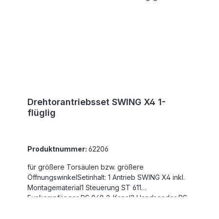
Drehtorantriebsset SWING X4 1-
flüglig
Produktnummer:
62206
für größere Torsäulen bzw. größere
ÖffnungswinkelSetinhalt: 1 Antrieb SWING X4 inkl.
Montagematerial1 Steuerung ST 611
Funkempfänger RS 868 2-Kanal2 Handsender RS
868-4M 4-Kanal1 Lichtschranke LS 180max.
Flügelgewicht: 500 kg max. Flügelbreite: 4,0