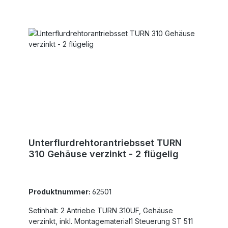
wartungsfreiEloxiertes, formschönes
AluminiumgehäuseGetrennt einstellbare Öffnungs-
und Schließkraft über BypassventileFür tiefste
Temperaturen (bis -25Â°C) Abgedeckte
NotentriegelungDie max. Flügelbreiten sind für
winddurchlässige Füllungen und nicht steigende
Tore angegeben!
Unterflurdrehtorantriebsset TURN
310 Gehäuse verzinkt - 2 flügelig
Produktnummer:
62501
Setinhalt: 2 Antriebe TURN 310UF, Gehäuse
verzinkt, inkl. Montagematerial1 Steuerung ST 511