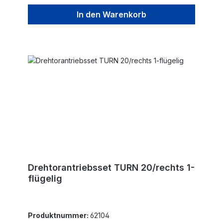
DrehmomentSehr leiser BetriebSanftstopp in
Kombination mit Steuerung ST51Die max.
In den Warenkorb
Flügelbreite ist für winddurchlässige Füllungen und
nicht steigende Tore angegeben!
Drehtorantriebsset TURN 20/rechts 1-
flügelig
Produktnummer:
62104