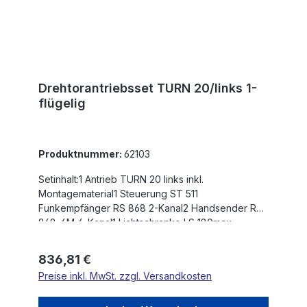
DrehzahlsensorDie max. Flügelbreite ist für
winddurchlässige Füllungen und nicht steigende
Tore angegeben!
Drehtorantriebsset TURN 20/links 1-
flügelig
Produktnummer:
62103
Setinhalt:1 Antrieb TURN 20 links inkl.
Montagematerial1 Steuerung ST 511
Funkempfänger RS 868 2-Kanal2 Handsender RS
868-4M 4-Kanal1 Lichtschranke LS 180max.
Flügelgewicht: 350 kgmax. Flügelbreite: 3,0 mHub:
402 mmEinschaltdauer nach Betriebsart S3:
Regulärer Preis:
836,81 €
20/TagSelbsthemmender AntriebKraftregulierung
Preise inkl. MwSt. zzgl. Versandkosten
über Steuerung230V AC-MotorHohes
DrehmomentSehr leiser BetriebSanftstopp in