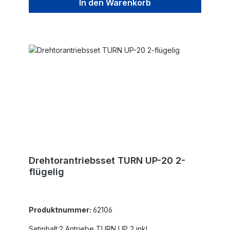
Kombination mit Steuerung ST51Die max.
In den Warenkorb
Flügelbreite ist für winddurchlässige Füllungen und
nicht steigende Tore angegeben!
Drehtorantriebsset TURN UP-20 2-
flügelig
Produktnummer:
62106
Setinhalt:2 Antriebe TURN UP 2 inkl.