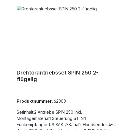
Flügelbreiten sind für winddurchlässige Füllungen
und nicht steigende Tore angegeben!Bestellbar
per Email oder telefonisch (+49 40 679 460-
0)Lieferung nur per Spedition, da bei Paketdienst
Beschädigungen zu erwarten sind - Lieferkosten
auf Anfrage.
Drehtorantriebsset SPIN 250 2-
flügelig
Produktnummer:
62303
Setinhalt:2 Antriebe SPIN 250 inkl.
Montagematerial1 Steuerung ST 611
Funkempfänger RS 868 2-Kanal2 Handsender 4-
Kanal RS 868-4M1 Lichtschranke LS 180! 2 Stück