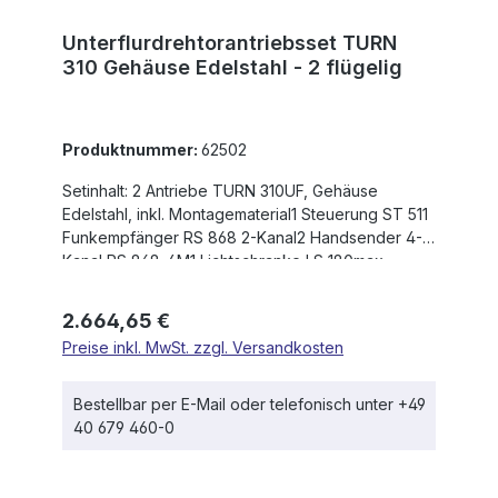
Unterflurdrehtorantriebsset TURN
310 Gehäuse Edelstahl - 2 flügelig
Produktnummer:
62502
Setinhalt: 2 Antriebe TURN 310UF, Gehäuse
Edelstahl, inkl. Montagematerial1 Steuerung ST 511
Funkempfänger RS 868 2-Kanal2 Handsender 4-
Kanal RS 868-4M1 Lichtschranke LS 180max.
Flügelgewicht: 400 kgmax. Flügelbreite: bis 3,0 m
(ab 2,5 m Flügelbreite ist ein Elektroschloss
Regulärer Preis:
2.664,65 €
erforderlich) Einschaltdauer nach Betriebsart S3:
Preise inkl. MwSt. zzgl. Versandkosten
30 %Öffnungswinkel: 110Â°Integrierte,
mechanische Endanschläge für Stellung OFFEN
und ZUNotentriegelung beidseitig mit
Bestellbar per E-Mail oder telefonisch unter +49
SteckschlüsselAusbau ohne Demontage des
40 679 460-0
Tores möglichÖffnungs- und Schließkraft über
Steuerung stufenlos einstellbarSanftstopp in
Kombination mit Steuerung ST51Die max.