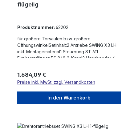
flügelig
Produktnummer:
62202
für größere Torsäulen bzw. größere
ÖffnungswinkelSetinhalt:2 Antriebe SWING X3 LH
inkl. Montagematerial1 Steuerung ST 611
Funkempfänger RS 868 2-Kanal2 Handsender 4-
Kanal RS 868-4M1 Lichtschranke LS 180max.
Flügelgewicht: 500 kgmax. Flügelbreite: 3,0
Regulärer Preis:
1.684,09 €
mMotorspannung: 230 VHub: 450
Preise inkl. MwSt. zzgl. Versandkosten
mmEinschaltdauer nach Betriebsart S3: 40
%Selbsthemmendes Getriebe (Blockierung des
Tores) Versperrbare Notentriegelung mit
In den Warenkorb
ProfilhalbzylinderVerstellbare, interne,
mechanische AnschlägeARS Automatisches
ReversiersystemSehr massive, kugelgelagerte
SpindelBeidseitig absolut spielfreie, kardanische
AufhängungSämtliche Teile aus hochwertigen
Materialien, wie Aluminium, Edelstahl oder