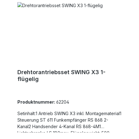
ReversiersystemSehr massive, kugelgelagerte
SpindelBeidseitig absolut spielfreie, kardanische
AufhängungSämtliche Teile aus hochwertigen
Materialien, wie Aluminium, Edelstahl oder
verzinktem StahlEinstellbarer Sanftstopp in
Kombination mit Steuerung ST61Integrierter
DrehzahlsensorDie max. Flügelbreite ist für
winddurchlässige Füllungen und nicht steigende
Tore angegeben!
Drehtorantriebsset SWING X3 1-
flügelig
Produktnummer:
62204
Setinhalt:1 Antrieb SWING X3 inkl. Montagematerial1
Steuerung ST 611 Funkempfänger RS 868 2-
Kanal2 Handsender 4-Kanal RS 868-4M1
Lichtschranke LS 180max. Flügelgewicht: 500