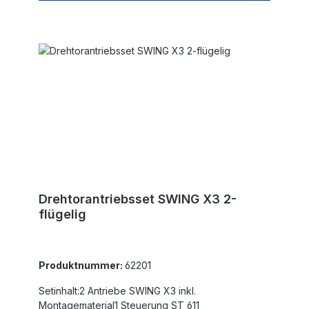
Flügelbreite ist für winddurchlässige Füllungen und
nicht steigende Tore angegeben!
Drehtorantriebsset SWING X3 2-
flügelig
Produktnummer:
62201
Setinhalt:2 Antriebe SWING X3 inkl.
Montagematerial1 Steuerung ST 611