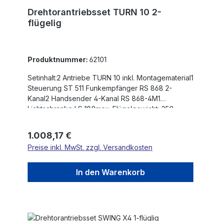
Drehtorantriebsset TURN 10 2-
flügelig
Produktnummer:
62101
Setinhalt:2 Antriebe TURN 10 inkl. Montagematerial1
Steuerung ST 511 Funkempfänger RS 868 2-
Kanal2 Handsender 4-Kanal RS 868-4M1
Lichtschranke LS 180max. Flügelgewicht: 350
kgmax. Flügelbreite: 2,5 mHub: 313
mmEinschaltdauer nach Betriebsart S3:
Regulärer Preis:
1.008,17 €
20/TagSelbsthemmender AntriebKraftregulierung
Preise inkl. MwSt. zzgl. Versandkosten
über Steuerung230V AC-MotorHohes
DrehmomentSehr leiser BetriebSanftstopp in
Kombination mit Steuerung ST51Die max.
In den Warenkorb
Flügelbreite ist für winddurchlässige Füllungen und
nicht steigende Tore angegeben!