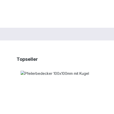
Produktgalerie überspringen
Topseller