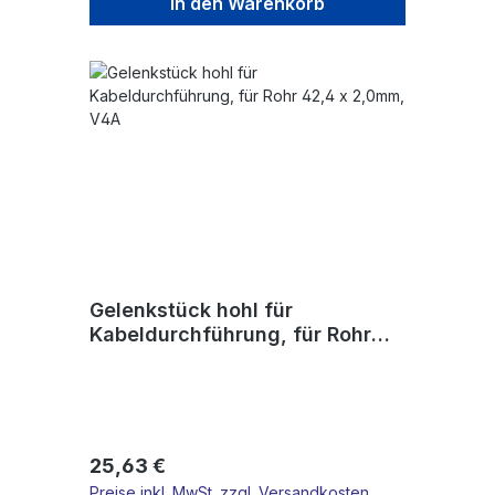
In den Warenkorb
Gelenkstück hohl für
Kabeldurchführung, für Rohr
42,4 x 2,0mm, V4A
Regulärer Preis:
25,63 €
Preise inkl. MwSt. zzgl. Versandkosten