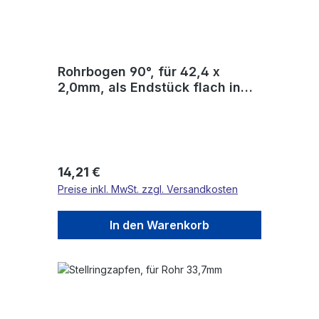
Rohrbogen 90°, für 42,4 x
2,0mm, als Endstück flach in
langer Ausführung, V2A
Regulärer Preis:
14,21 €
Preise inkl. MwSt. zzgl. Versandkosten
In den Warenkorb