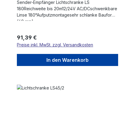
Sender-Empfänger Lichtschranke LS
180Reichweite bis 20m12/24V AC/DCschwenkbare
Linse 180°Aufputzmontagesehr schlanke Bauform
(40 mm).
Regulärer Preis:
91,39 €
Preise inkl. MwSt. zzgl. Versandkosten
In den Warenkorb