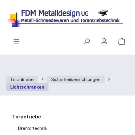
Zum Hauptinhalt springen
Ware
Torantriebe
Sicherheitseinrichtungen
Lichtschranken
Torantriebe
Drehtortechnik