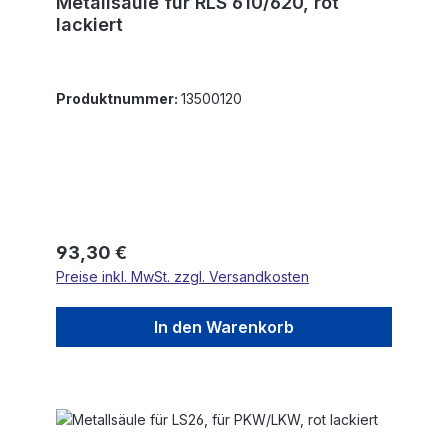
Metallsäule für RLS 610/620, rot
lackiert
Produktnummer:
13500120
Regulärer Preis:
93,30 €
Preise inkl. MwSt. zzgl. Versandkosten
In den Warenkorb