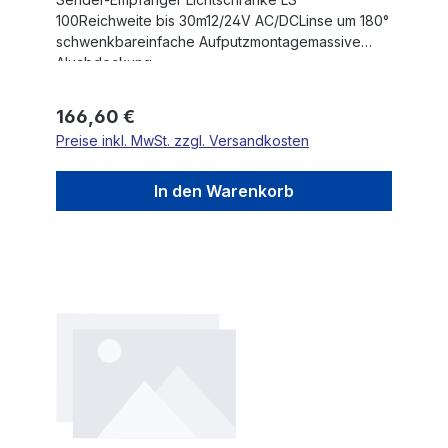
100Reichweite bis 30m12/24V AC/DCLinse um 180°
schwenkbareinfache Aufputzmontagemassive
Aluabdeckung
Regulärer Preis:
166,60 €
Preise inkl. MwSt. zzgl. Versandkosten
In den Warenkorb