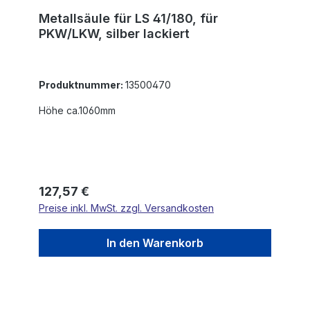
Metallsäule für LS 41/180, für
PKW/LKW, silber lackiert
Produktnummer:
13500470
Höhe ca.1060mm
Regulärer Preis:
127,57 €
Preise inkl. MwSt. zzgl. Versandkosten
In den Warenkorb