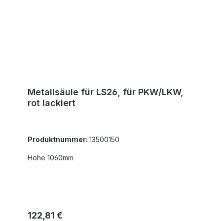
Metallsäule für LS26, für PKW/LKW,
rot lackiert
Produktnummer:
13500150
Höhe 1060mm
Regulärer Preis:
122,81 €