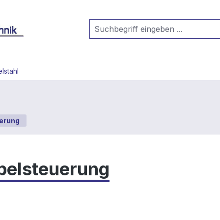
lstahl
erung
elsteuerung