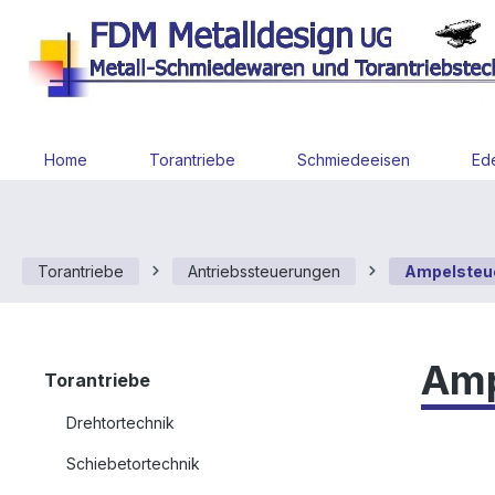
 Hauptinhalt springen
Zur Suche springen
Zur Hauptnavigation springen
Home
Torantriebe
Schmiedeeisen
Ede
Torantriebe
Antriebssteuerungen
Ampelsteu
Amp
Torantriebe
Drehtortechnik
Schiebetortechnik