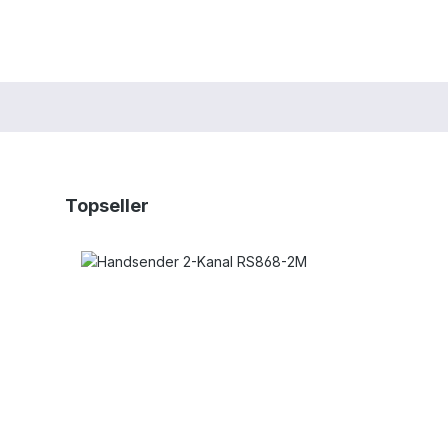
Produktgalerie überspringen
Topseller