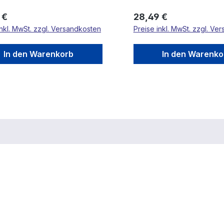
rer Preis:
Regulärer Preis:
 €
28,49 €
inkl. MwSt. zzgl. Versandkosten
Preise inkl. MwSt. zzgl. Ve
In den Warenkorb
In den Warenko