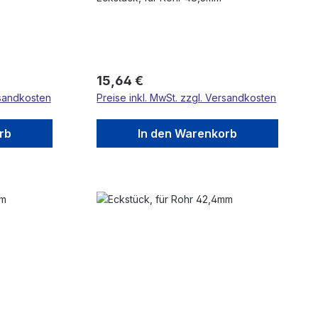
Regulärer Preis:
15,64 €
rsandkosten
Preise inkl. MwSt. zzgl. Versandkosten
rb
In den Warenkorb