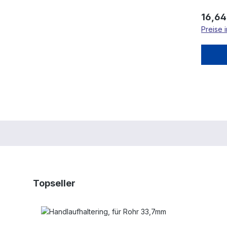
Regulä
16,64
Preise 
Produktgalerie überspringen
Topseller