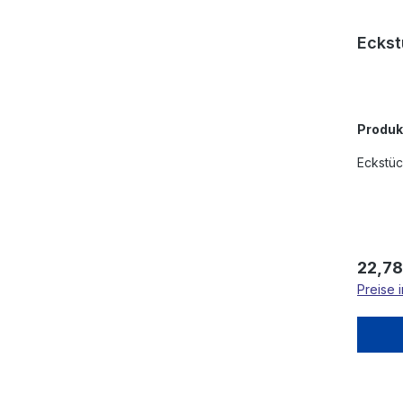
Eckst
Produ
Eckstüc
Regulä
22,78
Preise 