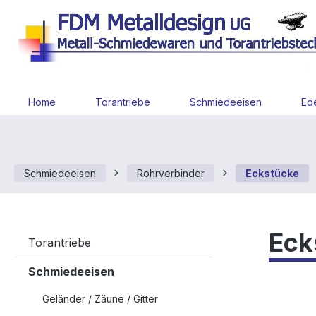
 Hauptinhalt springen
Zur Suche springen
Zur Hauptnavigation springen
Home
Torantriebe
Schmiedeeisen
Ede
Schmiedeeisen
Rohrverbinder
Eckstücke
Eck
Torantriebe
Schmiedeeisen
Geländer / Zäune / Gitter