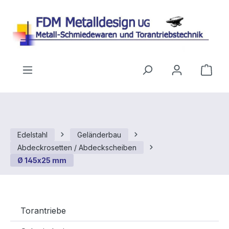
Zum Hauptinhalt springen
Ware
Edelstahl
Geländerbau
Abdeckrosetten / Abdeckscheiben
Ø 145x25 mm
Torantriebe