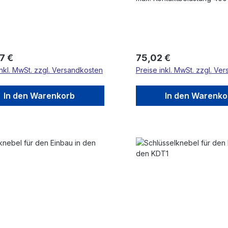
rer Preis:
Regulärer Preis:
7 €
75,02 €
inkl. MwSt. zzgl. Versandkosten
Preise inkl. MwSt. zzgl. Ve
In den Warenkorb
In den Warenko