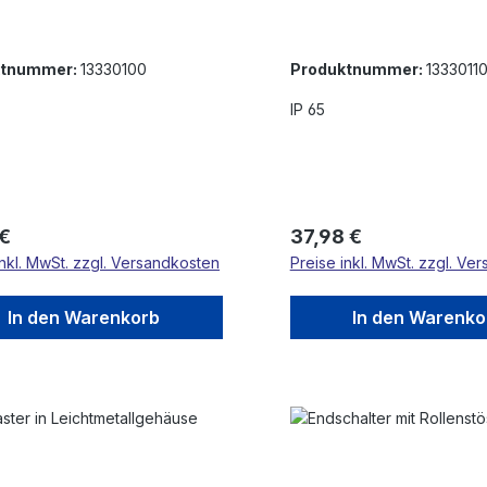
ierung,
Aufputzmontage
utzmontage
ktnummer:
13330100
Produktnummer:
1333011
IP 65
rer Preis:
Regulärer Preis:
 €
37,98 €
inkl. MwSt. zzgl. Versandkosten
Preise inkl. MwSt. zzgl. Ve
In den Warenkorb
In den Warenko