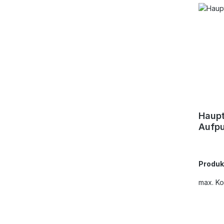
Haupt
Aufpu
Produ
max. K