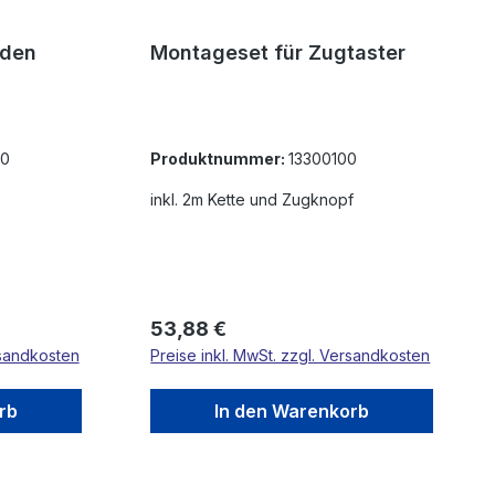
 den
Montageset für Zugtaster
90
Produktnummer:
13300100
inkl. 2m Kette und Zugknopf
Regulärer Preis:
53,88 €
rsandkosten
Preise inkl. MwSt. zzgl. Versandkosten
rb
In den Warenkorb