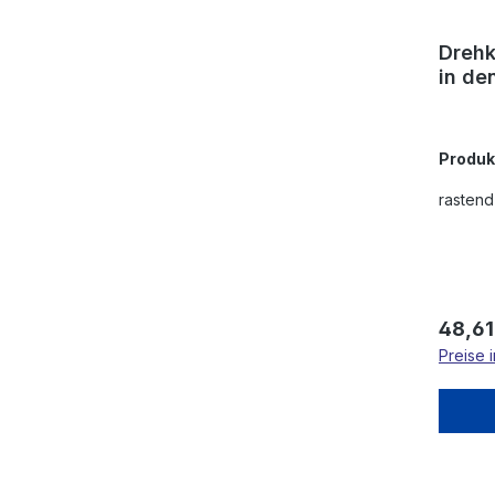
Drehk
in de
Produ
rastend
Regulä
48,61
Preise 