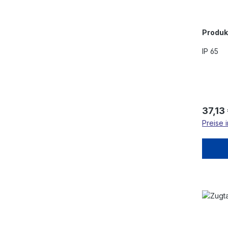
Arret
Aufp
Produ
IP 65
Regulä
37,13
Preise 