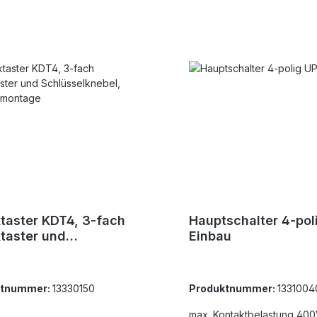
taster KDT4, 3-fach
Hauptschalter 4-pol
taster und
Einbau
sselknebel,
utzmontage
ktnummer:
13330150
Produktnummer:
1331004
max. Kontaktbelastung 40