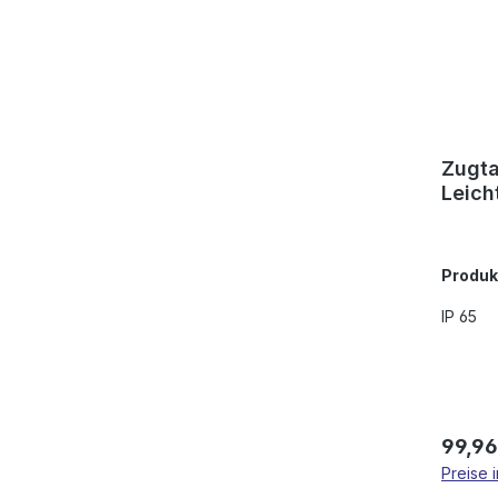
Zugta
Leich
Produ
IP 65
Regulä
99,96
Preise 