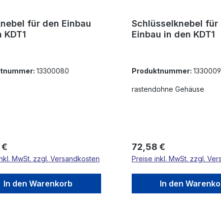
nebel für den Einbau
Schlüsselknebel für
n KDT1
Einbau in den KDT1
ktnummer:
13300080
Produktnummer:
133000
rastendohne Gehäuse
rer Preis:
Regulärer Preis:
 €
72,58 €
inkl. MwSt. zzgl. Versandkosten
Preise inkl. MwSt. zzgl. Ve
In den Warenkorb
In den Warenko