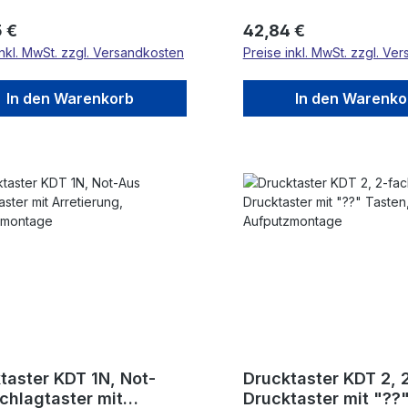
rer Preis:
Regulärer Preis:
 €
42,84 €
inkl. MwSt. zzgl. Versandkosten
Preise inkl. MwSt. zzgl. Ve
In den Warenkorb
In den Warenko
taster KDT 1N, Not-
Drucktaster KDT 2, 2-fach
chlagtaster mit
Drucktaster mit "??