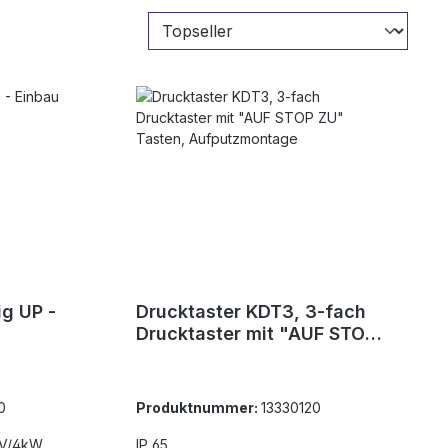
ig UP -
Drucktaster KDT3, 3-fach
Drucktaster mit "AUF STOP
ZU" Tasten,
Aufputzmontage
0
Produktnummer:
13330120
0V/4kW
IP 65