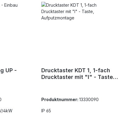
ig UP -
Drucktaster KDT 1, 1-fach
Drucktaster mit "I" - Taste,
Aufputzmontage
0
Produktnummer:
13330090
0V/4kW
IP 65