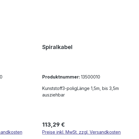
Spiralkabel
0
Produktnummer:
13500010
Kunststoff3-poligLänge 1,5m, bis 3,5m
ausziehbar
Regulärer Preis:
113,29 €
rsandkosten
Preise inkl. MwSt. zzgl. Versandkosten