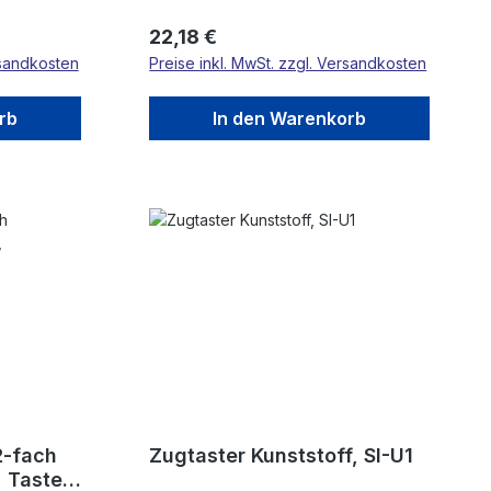
Regulärer Preis:
22,18 €
rsandkosten
Preise inkl. MwSt. zzgl. Versandkosten
rb
In den Warenkorb
Zugtaster Kunststoff, SI-U1
" Tasten,