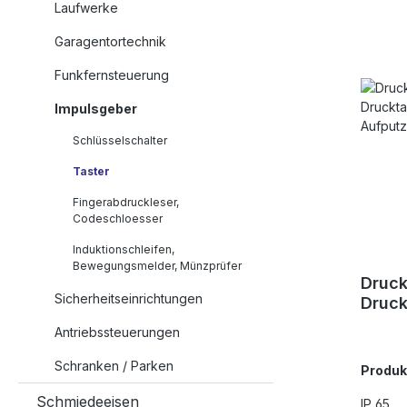
Laufwerke
Garagentortechnik
Funkfernsteuerung
Impulsgeber
Schlüsselschalter
Taster
Fingerabdruckleser,
Codeschloesser
Induktionschleifen,
Bewegungsmelder, Münzprüfer
Druck
Sicherheitseinrichtungen
Druck
Schlü
Antriebssteuerungen
Aufp
Schranken / Parken
Produ
Schmiedeeisen
IP 65