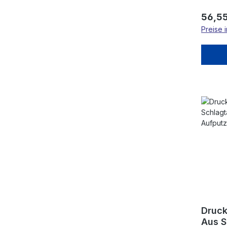
Regulä
56,55
Preise 
Druck
Aus S