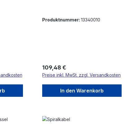
0
Produktnummer:
13340010
Regulärer Preis:
109,48 €
rsandkosten
Preise inkl. MwSt. zzgl. Versandkosten
rb
In den Warenkorb