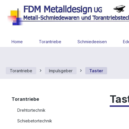
 Hauptinhalt springen
Zur Suche springen
Zur Hauptnavigation springen
Home
Torantriebe
Schmiedeeisen
Ede
Torantriebe
Impulsgeber
Taster
Tas
Torantriebe
Drehtortechnik
Schiebetortechnik