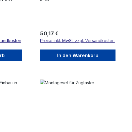
Regulärer Preis:
50,17 €
rsandkosten
Preise inkl. MwSt. zzgl. Versandkosten
rb
In den Warenkorb