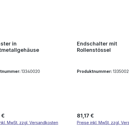
ster in
Endschalter mit
tmetallgehäuse
Rollenstössel
ktnummer:
13340020
Produktnummer:
1335002
rer Preis:
Regulärer Preis:
 €
81,17 €
inkl. MwSt. zzgl. Versandkosten
Preise inkl. MwSt. zzgl. Ve