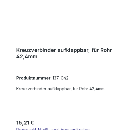
Kreuzverbinder aufklappbar, für Rohr
42,4mm
Produktnummer:
137-C42
Kreuzverbinder aufklappbar, für Rohr 42,4mm
Regulärer Preis:
15,21 €
Preise inkl. MwSt. zzgl. Versandkosten