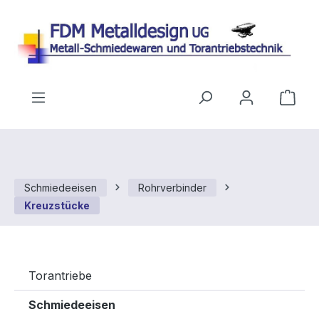
Zum Hauptinhalt springen
Ware
Schmiedeeisen
Rohrverbinder
Kreuzstücke
Torantriebe
Schmiedeeisen