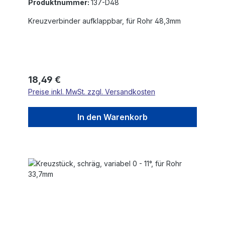
Produktnummer:
137-D48
Kreuzverbinder aufklappbar, für Rohr 48,3mm
Regulärer Preis:
18,49 €
Preise inkl. MwSt. zzgl. Versandkosten
In den Warenkorb