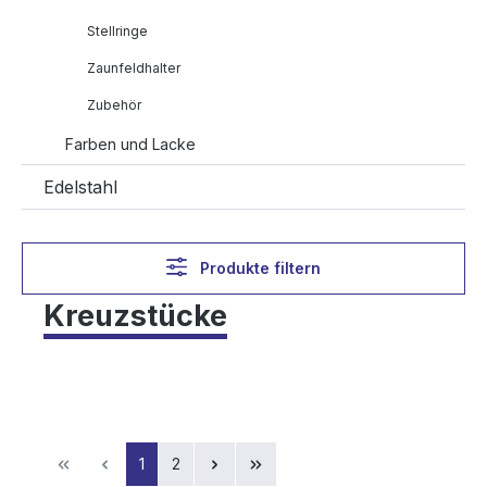
Stellringe
Zaunfeldhalter
Zubehör
Farben und Lacke
Edelstahl
Produkte filtern
Kreuzstücke
Seite
Seite
1
2