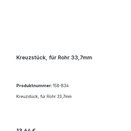
Kreuzstück, für Rohr 33,7mm
Produktnummer:
158-B34
Kreuzstück, für Rohr 33,7mm
Regulärer Preis:
13,64 €