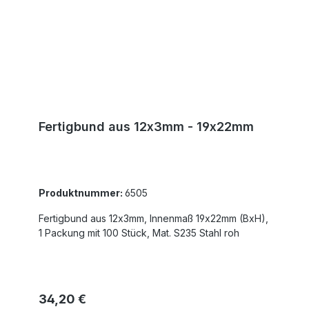
Fertigbund aus 12x3mm - 19x22mm
Produktnummer:
6505
Fertigbund aus 12x3mm, Innenmaß 19x22mm (BxH),
1 Packung mit 100 Stück, Mat. S235 Stahl roh
Regulärer Preis:
34,20 €