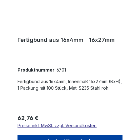
Fertigbund aus 16x4mm - 16x27mm
Produktnummer:
6701
Fertigbund aus 16x4mm, Innenmaß 16x27mm (BxH),
1 Packung mit 100 Stück, Mat. S235 Stahl roh
Regulärer Preis:
62,76 €
Preise inkl. MwSt. zzgl. Versandkosten