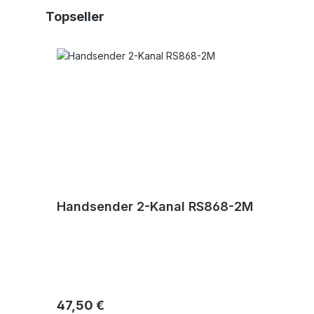
Produktgalerie überspringen
Topseller
Handsender 2-Kanal RS868-2M
Regulärer Preis:
47,50 €