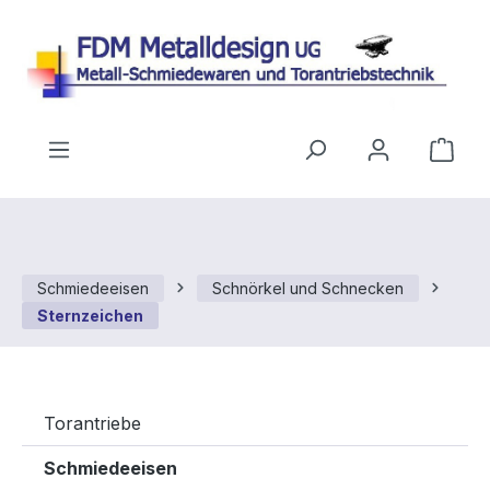
Zum Hauptinhalt springen
Ware
Schmiedeeisen
Schnörkel und Schnecken
Sternzeichen
Torantriebe
Schmiedeeisen