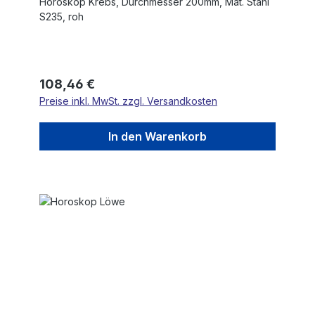
Horoskop Krebs, Durchmesser 200mm, Mat. Stahl
S235, roh
Regulärer Preis:
108,46 €
Preise inkl. MwSt. zzgl. Versandkosten
In den Warenkorb