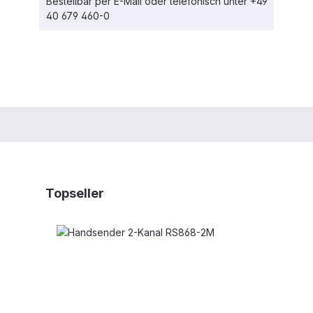
Bestellbar per E-Mail oder telefonisch unter +49
40 679 460-0
Produktgalerie überspringen
Topseller