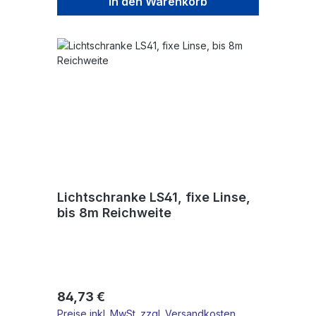
In den Warenkorb
Lichtschranke LS41, fixe Linse,
bis 8m Reichweite
Regulärer Preis:
84,73 €
Preise inkl. MwSt. zzgl. Versandkosten