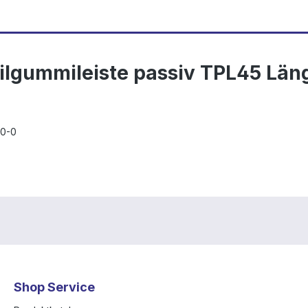
filgummileiste passiv TPL45 Lä
60-0
Shop Service