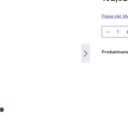
Preise inkl. 
Produkt
Produktnum