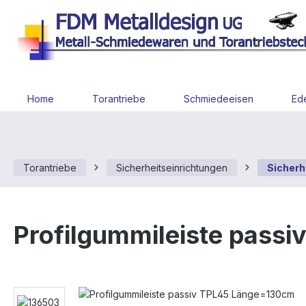
 Hauptinhalt springen
Zur Suche springen
Zur Hauptnavigation springen
Home
Torantriebe
Schmiedeeisen
Ede
Torantriebe
Sicherheitseinrichtungen
Sicherh
Profilgummileiste pass
Bildergalerie überspringen