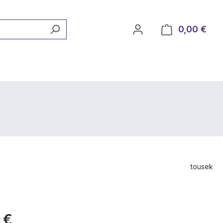
0,00 €
Ware
tousek
 €