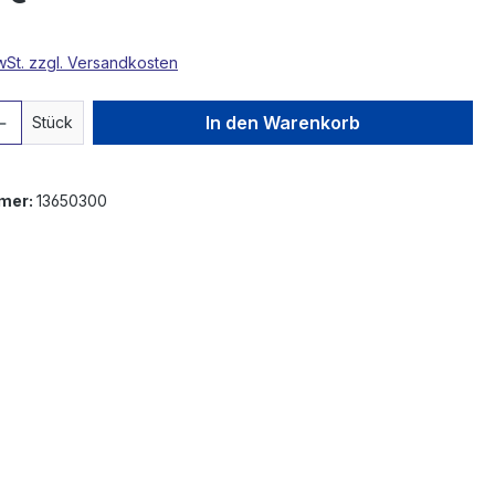
MwSt. zzgl. Versandkosten
 Anzahl: Gib den gewünschten Wert ein 
In den Warenkorb
Stück
mer:
13650300