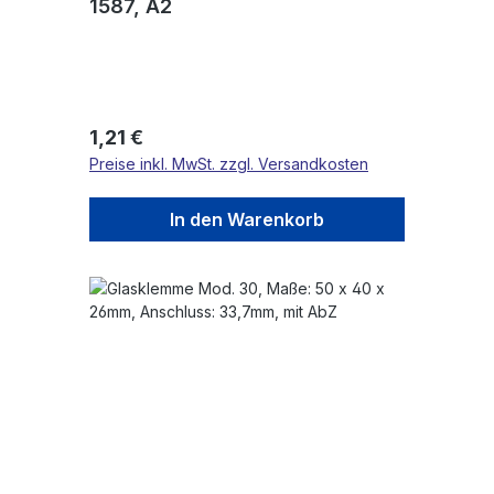
1587, A2
Regulärer Preis:
1,21 €
Preise inkl. MwSt. zzgl. Versandkosten
In den Warenkorb