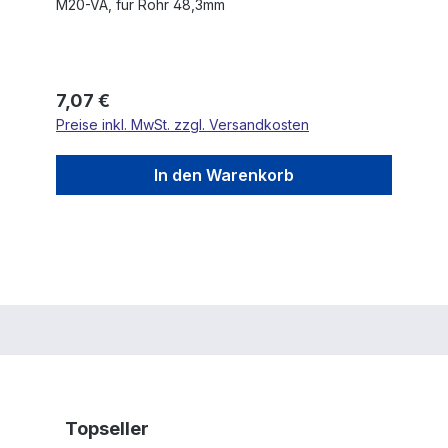
M20-VA, für Rohr 48,3mm
Regulärer Preis:
7,07 €
Preise inkl. MwSt. zzgl. Versandkosten
In den Warenkorb
Produktgalerie überspringen
Topseller