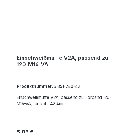
Einschweißmuffe V2A, passend zu
120-M16-VA
Produktnummer:
51351-240-42
Einschweißmuffe V2A, passend zu Torband 120-
M16-VA, für Rohr 42,4mm
Regulärer Preis:
5,85 €