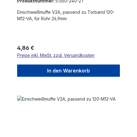
Produktnummer:
51350-240-27
Einschweißmuffe V2A, passend zu Torband 120-
M12-VA, für Rohr 26,9mm
Regulärer Preis:
4,86 €
Preise inkl. MwSt. zzgl. Versandkosten
In den Warenkorb