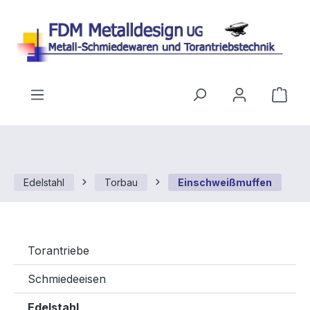
Zum Hauptinhalt springen
Ware
Edelstahl
Torbau
Einschweißmuffen
Torantriebe
Schmiedeeisen
Edelstahl