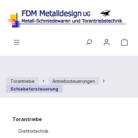
Zum Hauptinhalt springen
Ware
Torantriebe
Antriebssteuerungen
Schiebetorsteuerung
Torantriebe
Drehtortechnik