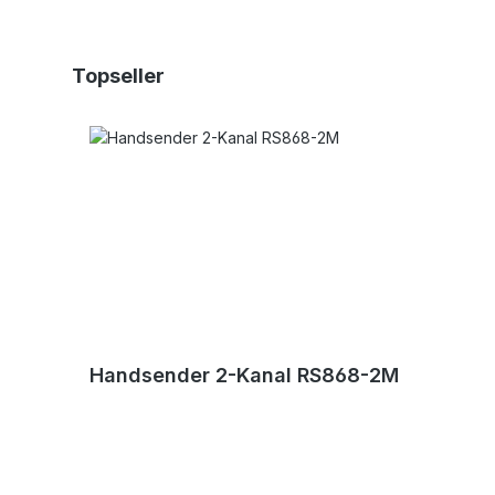
Produktgalerie überspringen
Topseller
Handsender 2-Kanal RS868-2M