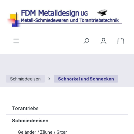
Zum Hauptinhalt springen
Ware
Schmiedeeisen
Schnörkel und Schnecken
Torantriebe
Schmiedeeisen
Geländer / Zäune / Gitter