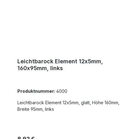
Leichtbarock Element 12x5mm,
160x95mm, links
Produktnummer:
4000
Leichtbarock Element 12x5mm, glatt, Höhe 160mm,
Breite 95mm, links
Regulärer Preis:
8,92 €