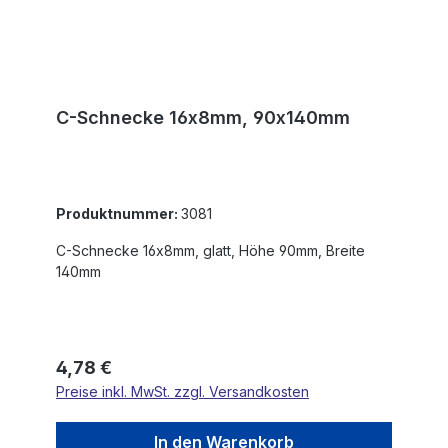
C-Schnecke 16x8mm, 90x140mm
Produktnummer:
3081
C-Schnecke 16x8mm, glatt, Höhe 90mm, Breite
140mm
Regulärer Preis:
4,78 €
Preise inkl. MwSt. zzgl. Versandkosten
In den Warenkorb