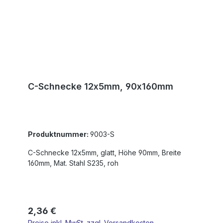
C-Schnecke 12x5mm, 90x160mm
Produktnummer:
9003-S
C-Schnecke 12x5mm, glatt, Höhe 90mm, Breite
160mm, Mat. Stahl S235, roh
Regulärer Preis:
2,36 €
Preise inkl. MwSt. zzgl. Versandkosten