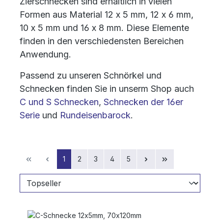
Zierschnecken sind erhältlich in vielen
Formen aus Material 12 x 5 mm, 12 x 6 mm,
10 x 5 mm und 16 x 8 mm. Diese Elemente
finden in den verschiedensten Bereichen
Anwendung.
Passend zu unseren Schnörkel und
Schnecken finden Sie in unserm Shop auch
C und S Schnecken
,
Schnecken der 16er
Serie
und
Rundeisenbarock
.
Seite
Seite
Seite
Seite
Seite
1
2
3
4
5