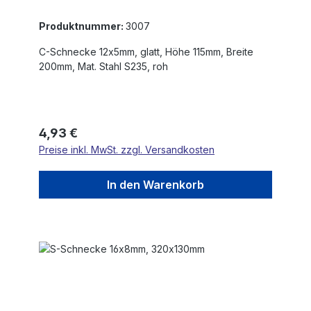
Produktnummer:
3007
C-Schnecke 12x5mm, glatt, Höhe 115mm, Breite
200mm, Mat. Stahl S235, roh
Regulärer Preis:
4,93 €
Preise inkl. MwSt. zzgl. Versandkosten
In den Warenkorb