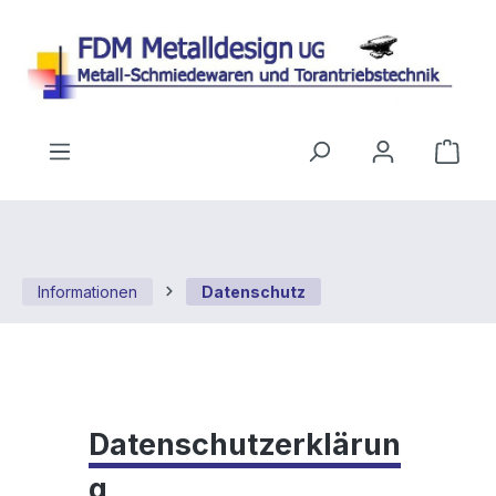
Zum Hauptinhalt springen
Ware
Informationen
Datenschutz
Datenschutzerklärun
g