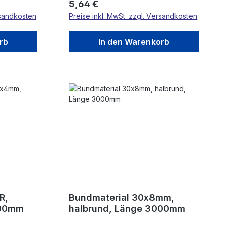
Regulärer Preis:
5,64 €
rsandkosten
Preise inkl. MwSt. zzgl. Versandkosten
rb
In den Warenkorb
R,
Bundmaterial 30x8mm,
000mm
halbrund, Länge 3000mm