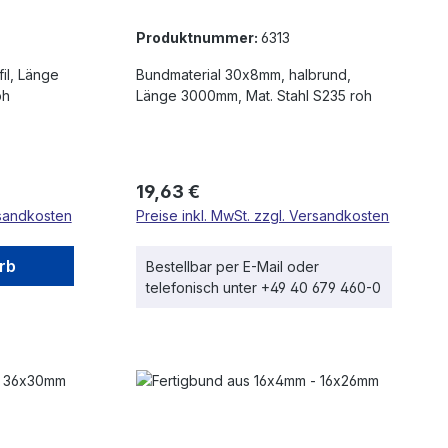
Produktnummer:
6313
il, Länge
Bundmaterial 30x8mm, halbrund,
oh
Länge 3000mm, Mat. Stahl S235 roh
Regulärer Preis:
19,63 €
rsandkosten
Preise inkl. MwSt. zzgl. Versandkosten
rb
Bestellbar per E-Mail oder
telefonisch unter +49 40 679 460-0