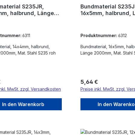
aterial S235JR,
Bundmaterial S235J
m, halbrund, Länge
16x5mm, halbrund, 
0mm
2000mm
ktnummer:
6311
Produktnummer:
6312
erial, 14x4mm, halbrund,
Bundmaterial, 16x5mm, halb
000mm, Mat. Stahl S235 roh
Länge 2000mm, Mat. Stahl 
rer Preis:
Regulärer Preis:
€
5,64 €
inkl. MwSt. zzgl. Versandkosten
Preise inkl. MwSt. zzgl. Ve
In den Warenkorb
In den Warenko