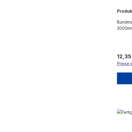
Produ
Bundmat
3000mm,
Regulä
12,35
Preise 