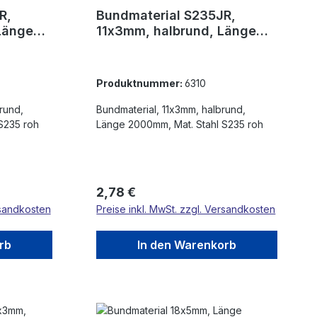
R,
Bundmaterial S235JR,
Länge
11x3mm, halbrund, Länge
2000mm
Produktnummer:
6310
rund,
Bundmaterial, 11x3mm, halbrund,
S235 roh
Länge 2000mm, Mat. Stahl S235 roh
Regulärer Preis:
2,78 €
rsandkosten
Preise inkl. MwSt. zzgl. Versandkosten
rb
In den Warenkorb