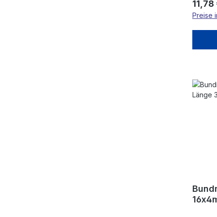
Regulä
11,78
Preise 
Bundm
16x4