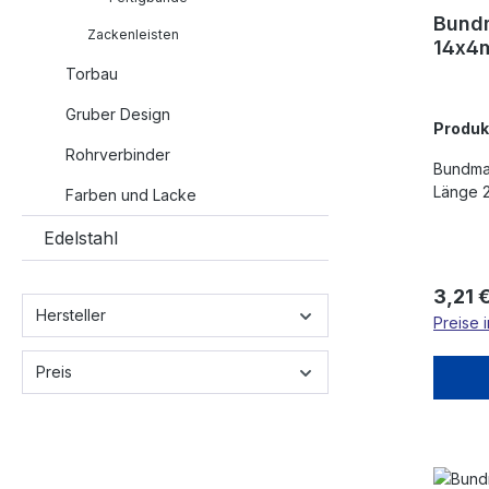
Bundm
Zackenleisten
14x4m
200
Torbau
Gruber Design
Produ
Rohrverbinder
Bundmat
Länge 2
Farben und Lacke
Edelstahl
Regulä
3,21 
Hersteller
Preise 
Preis