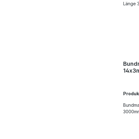
Bundm
14x3
Produ
Bundmat
3000mm,