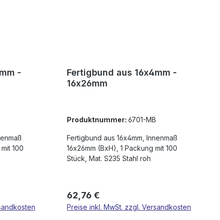
4mm -
Fertigbund aus 16x4mm -
16x26mm
Produktnummer:
6701-MB
nnenmaß
Fertigbund aus 16x4mm, Innenmaß
mit 100
16x26mm (BxH), 1 Packung mit 100
Stück, Mat. S235 Stahl roh
Regulärer Preis:
62,76 €
rsandkosten
Preise inkl. MwSt. zzgl. Versandkosten