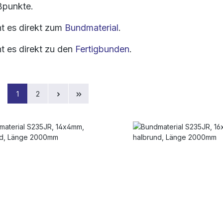
punkte.
ht es direkt zum
Bundmaterial
.
ht es direkt zu den
Fertigbunden
.
Seite
Seite
1
2