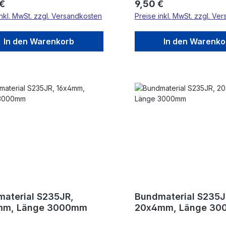
rer Preis:
Regulärer Preis:
 €
9,50 €
inkl. MwSt. zzgl. Versandkosten
Preise inkl. MwSt. zzgl. Ve
In den Warenkorb
In den Warenko
aterial S235JR,
Bundmaterial S235J
mm, Länge 3000mm
20x4mm, Länge 3