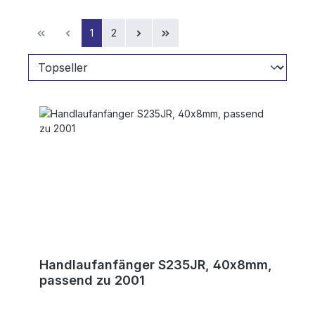
Seite
Seite
1
2
Handlaufanfänger S235JR, 40x8mm,
passend zu 2001