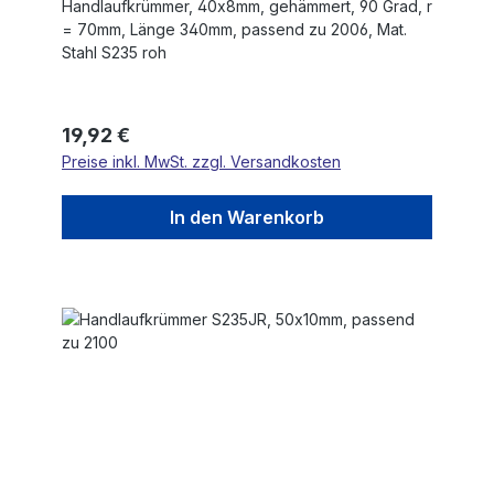
Handlaufkrümmer, 40x8mm, gehämmert, 90 Grad, r
= 70mm, Länge 340mm, passend zu 2006, Mat.
Stahl S235 roh
Regulärer Preis:
19,92 €
Preise inkl. MwSt. zzgl. Versandkosten
In den Warenkorb