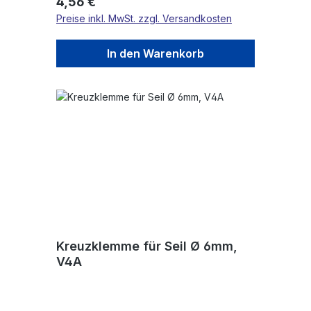
Regulärer Preis:
4,56 €
Preise inkl. MwSt. zzgl. Versandkosten
In den Warenkorb
Kreuzklemme für Seil Ø 6mm,
V4A