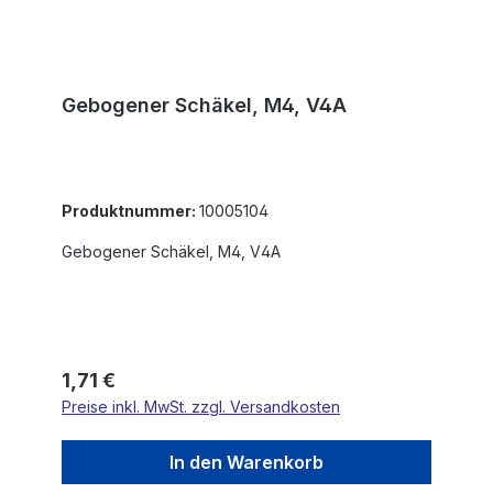
Gebogener Schäkel, M4, V4A
Produktnummer:
10005104
Gebogener Schäkel, M4, V4A
Regulärer Preis:
1,71 €
Preise inkl. MwSt. zzgl. Versandkosten
In den Warenkorb