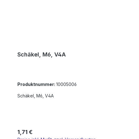
Schäkel, M6, V4A
Produktnummer:
10005006
Schäkel, M6, V4A
Regulärer Preis:
1,71 €