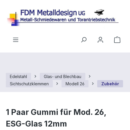
Zum Hauptinhalt springen
Ware
Edelstahl
Glas- und Blechbau
Sichtschutzklemmen
Modell 26
Zubehör
1 Paar Gummi für Mod. 26,
ESG-Glas 12mm