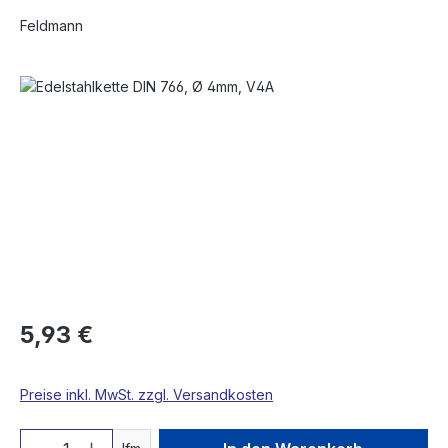
Feldmann
Bildergalerie überspringen
5,93 €
Preise inkl. MwSt. zzgl. Versandkosten
Produkt Anzahl: Gib den gewünschten We