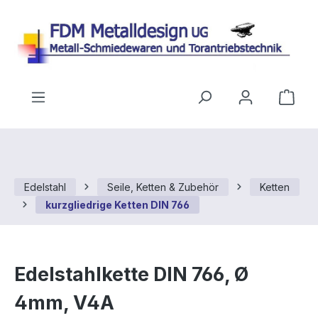
Zum Hauptinhalt springen
Ware
Edelstahl
Seile, Ketten & Zubehör
Ketten
kurzgliedrige Ketten DIN 766
Edelstahlkette DIN 766, Ø
4mm, V4A