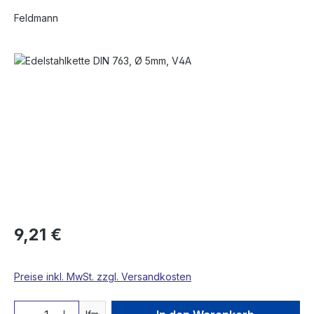
Feldmann
Bildergalerie überspringen
9,21 €
Preise inkl. MwSt. zzgl. Versandkosten
Produkt Anzahl: Gib den gewünschten We