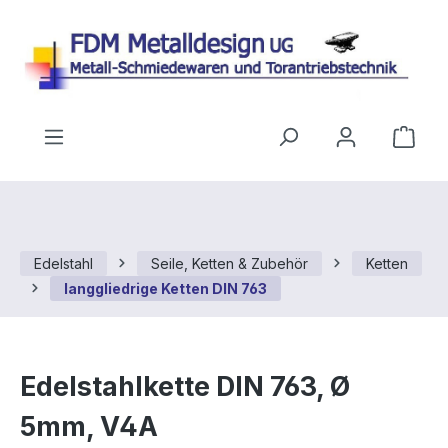
Zum Hauptinhalt springen
Ware
Edelstahl
Seile, Ketten & Zubehör
Ketten
langgliedrige Ketten DIN 763
Edelstahlkette DIN 763, Ø
5mm, V4A