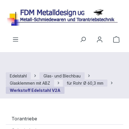
Zum Hauptinhalt springen
Ware
Edelstahl
Glas- und Blechbau
Glasklemmen mit ABZ
für Rohr Ø 60,3 mm
Werkstoff Edelstahl V2A
Torantriebe