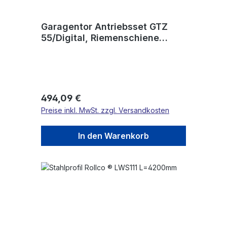
Garagentor Antriebsset GTZ
55/Digital, Riemenschiene
geteilt Bewegungshub 2,72m
Regulärer Preis:
494,09 €
Preise inkl. MwSt. zzgl. Versandkosten
In den Warenkorb