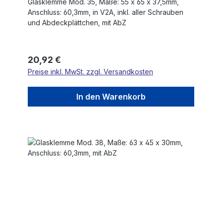
Glasklemme Mod. 35, Maße: 55 x 65 x 37,5mm,
Anschluss: 60,3mm, in V2A, inkl. aller Schrauben
und Abdeckplättchen, mit AbZ
Regulärer Preis:
20,92 €
Preise inkl. MwSt. zzgl. Versandkosten
In den Warenkorb