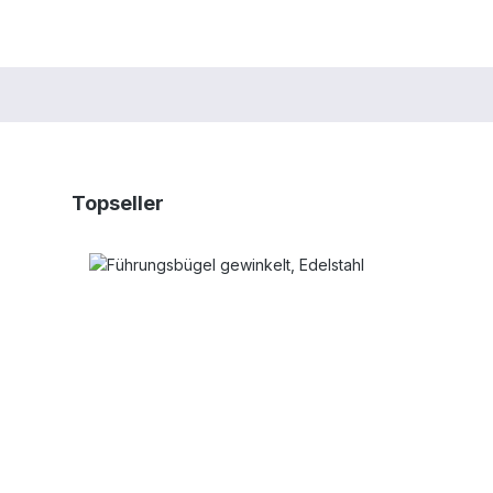
Produktgalerie überspringen
Topseller