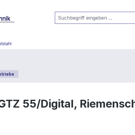
lstahl
triebe
GTZ 55/Digital, Riemensch