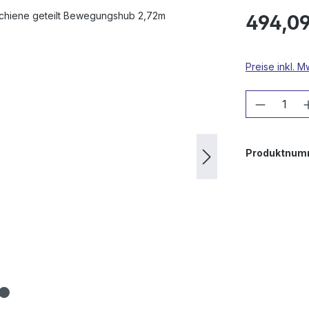
494,09
Preise inkl. 
Produkt
Produktnum