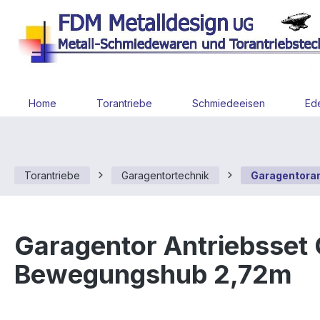
 Hauptinhalt springen
Zur Suche springen
Zur Hauptnavigation springen
Home
Torantriebe
Schmiedeeisen
Ede
Torantriebe
Garagentortechnik
Garagentoran
Garagentor Antriebsset 
Bewegungshub 2,72m