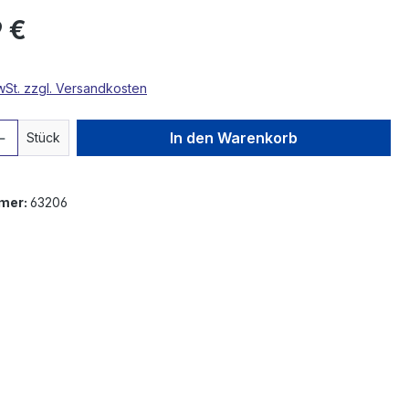
 €
MwSt. zzgl. Versandkosten
 Anzahl: Gib den gewünschten Wert ein 
In den Warenkorb
Stück
mer:
63206