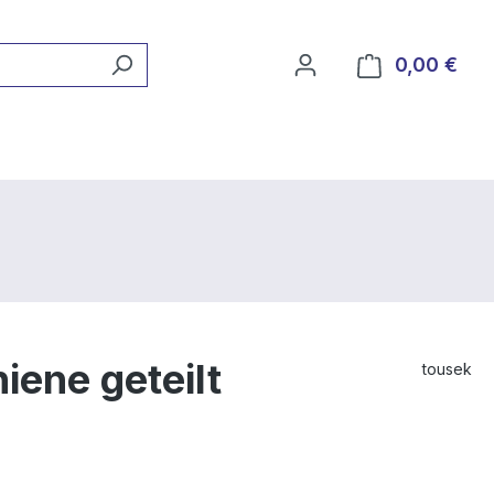
0,00 €
Ware
iene geteilt
tousek