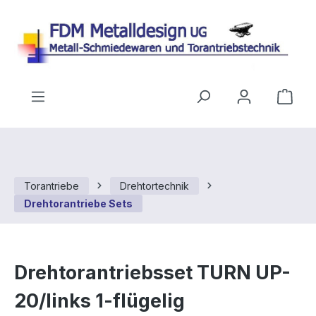
Zum Hauptinhalt springen
Ware
Torantriebe
Drehtortechnik
Drehtorantriebe Sets
Drehtorantriebsset TURN UP-
20/links 1-flügelig