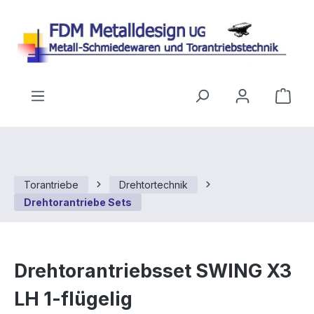
Zum Hauptinhalt springen
Ware
Torantriebe
Drehtortechnik
Drehtorantriebe Sets
Drehtorantriebsset SWING X3
LH 1-flügelig