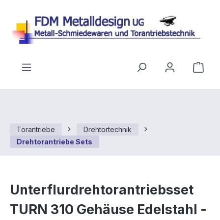
Zum Hauptinhalt springen
Ware
Torantriebe
Drehtortechnik
Drehtorantriebe Sets
Unterflurdrehtorantriebsset
TURN 310 Gehäuse Edelstahl -