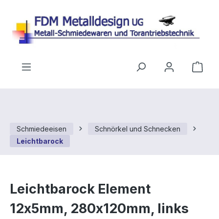
Zum Hauptinhalt springen
Ware
Schmiedeeisen
Schnörkel und Schnecken
Leichtbarock
Leichtbarock Element
12x5mm, 280x120mm, links