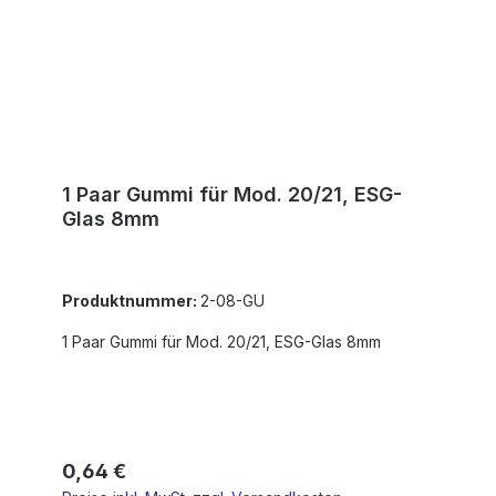
1 Paar Gummi für Mod. 20/21, ESG-
Glas 8mm
Produktnummer:
2-08-GU
1 Paar Gummi für Mod. 20/21, ESG-Glas 8mm
Regulärer Preis:
0,64 €