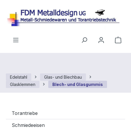
Zum Hauptinhalt springen
Ware
Edelstahl
Glas- und Blechbau
Glasklemmen
Blech- und Glasgummis
Torantriebe
Schmiedeeisen