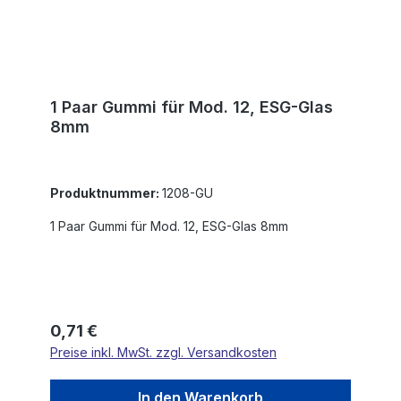
1 Paar Gummi für Mod. 12, ESG-Glas
8mm
Produktnummer:
1208-GU
1 Paar Gummi für Mod. 12, ESG-Glas 8mm
Regulärer Preis:
0,71 €
Preise inkl. MwSt. zzgl. Versandkosten
In den Warenkorb