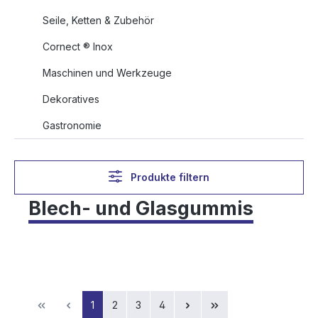
Seile, Ketten & Zubehör
Cornect ® Inox
Maschinen und Werkzeuge
Dekoratives
Gastronomie
Produkte filtern
Blech- und Glasgummis
Seite
Seite
Seite
Seite
1
2
3
4