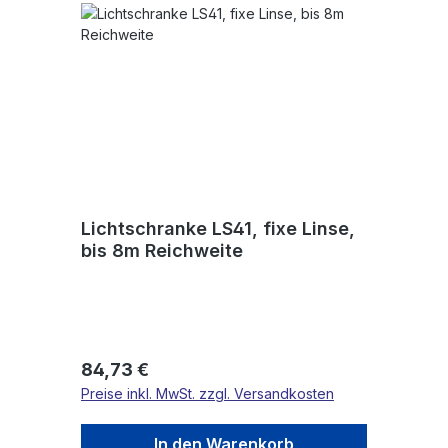
Lichtschranke LS41, fixe Linse,
bis 8m Reichweite
Regulärer Preis:
84,73 €
Preise inkl. MwSt. zzgl. Versandkosten
In den Warenkorb