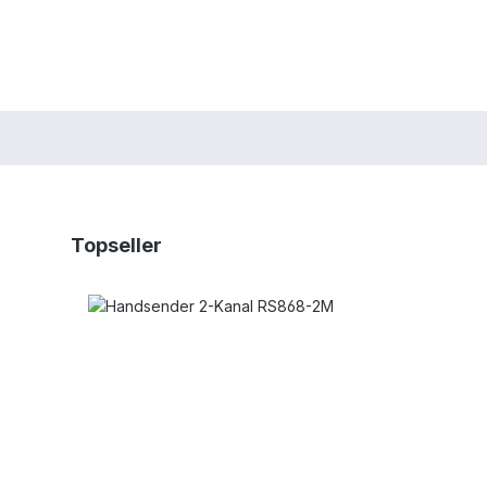
Produktgalerie überspringen
Topseller